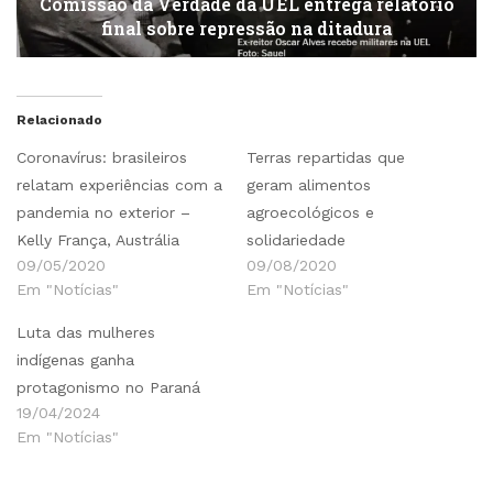
Comissão da Verdade da UEL entrega relatório
final sobre repressão na ditadura
Relacionado
Coronavírus: brasileiros
Terras repartidas que
relatam experiências com a
geram alimentos
pandemia no exterior –
agroecológicos e
Kelly França, Austrália
solidariedade
09/05/2020
09/08/2020
Em "Notícias"
Em "Notícias"
Luta das mulheres
indígenas ganha
protagonismo no Paraná
19/04/2024
Em "Notícias"