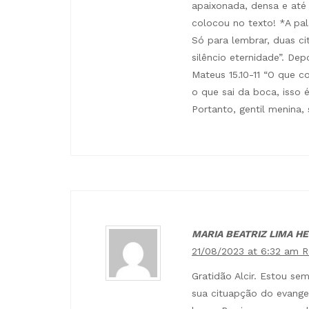
apaixonada, densa e até
colocou no texto! *A pala
Só para lembrar, duas ci
silêncio eternidade”. D
Mateus 15.10-11 “O que 
o que sai da boca, isso
Portanto, gentil menina,
MARIA BEATRIZ LIMA HE
21/08/2023 at 6:32 am
R
Gratidão Alcir. Estou se
sua cituapção do evange