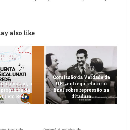
ay also like
Comissão da Verdade da
ta musical, o
UEL entrega relatório
 programa da
final sobre repressão na
TI em Rede
ditadura
me tirou da
Paraná é celeiro do