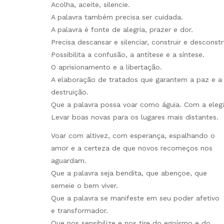
Acolha, aceite, silencie.
A palavra também precisa ser cuidada.
A palavra é fonte de alegria, prazer e dor.
Precisa descansar e silenciar, construir e desconstru
Possibilita a confusão, a antítese e a síntese.
O aprisionamento e a libertação.
A elaboração de tratados que garantem a paz e a
destruição.
Que a palavra possa voar como águia. Com a elegânc
Levar boas novas para os lugares mais distantes.
Voar com altivez, com esperança, espalhando o
amor e a certeza de que novos recomeços nos
aguardam.
Que a palavra seja bendita, que abençoe, que
semeie o bem viver.
Que a palavra se manifeste em seu poder afetivo
e transformador.
Que nos sensibilize e nos tire do egoísmo e do