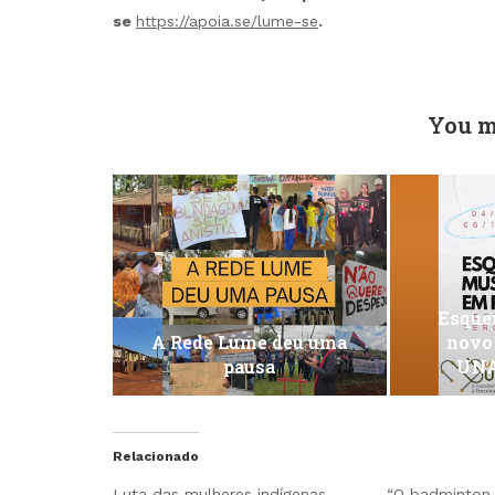
se
https://apoia.se/lume-se
.
You m
Esquen
A Rede Lume deu uma
novo
pausa
UNA
Relacionado
Luta das mulheres indígenas
“O badminton 