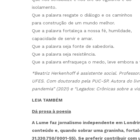
isolamento.
Que a palavra resgate o diálogo e os caminhos
para construção de um mundo melhor.
Que a palavra fortaleça a nossa fé, humildade,
capacidade de servir e amar.
Que a palavra seja fonte de sabedoria.
Que a palavra seja resistência.
Que a palavra enfraqueça o medo, leve embora a tr
*Beatriz Herkenhoff é assistente social. Profess
UFES. Com doutorado pela PUC-SP. Autora do livr
pandemia” (2021) e “Legados: Crônicas sobre a v
LEIA TAMBÉM
Dá prosa à poesia
A Lume faz jornalismo independente em Londrina
conteúdo e, quando sobrar uma graninha, forta
31.330.750/0001-55). Se preferir contribuir com