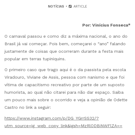
NOTÍCIAS
ARTICLE
Por: Vinícius Fonseca*
O carnaval passou e como diz a máxima nacional, o ano do
Brasil já vai começar. Pois bem, começarei o “ano” falando
justamente de coisas que ocorreram durante a festa mais
popular em terras tupiniquins.
O primeiro caso que trago aqui é o da passista pela escola
Viradouro, Viviane de Assis, pessoa com nanismo e que foi
vítima de capacitismo recreativo por parte de um suposto
humorista, ao qual não citarei para não dar espaço. Saiba
um pouco mais sobre o ocorrido e veja a opinião de Odette
Castro no link a seguir:
https://www.instagram.com/p/DG_YGrrSS32/?
utm_source=ig_web_copy_link&igsh=MzRlODBiNWFlZA==