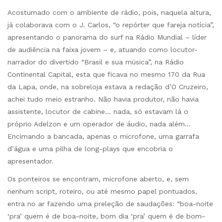
Acostumado com o ambiente de rádio, pois, naquela altura,
já colaborava com o J. Carlos, “o repórter que fareja notícia”,
apresentando o panorama do surf na Rádio Mundial – líder
de audiência na faixa jovem – e, atuando como locutor-
narrador do divertido “Brasil e sua música”, na Rádio
Continental Capital, esta que ficava no mesmo 170 da Rua
da Lapa, onde, na sobreloja estava a redação d’O Cruzeiro,
achei tudo meio estranho. Não havia produtor, não havia
assistente, locutor de cabine… nada, só estavam lá o
próprio Adelzon e um operador de áudio, nada além…
Encimando a bancada, apenas o microfone, uma garrafa
d’água e uma pilha de long-plays que encobria o
apresentador.
Os ponteiros se encontram, microfone aberto, e, sem
nenhum script, roteiro, ou até mesmo papel pontuados,
entra no ar fazendo uma preleção de saudações: “boa-noite
‘pra’ quem é de boa-noite, bom dia ‘pra’ quem é de bom-