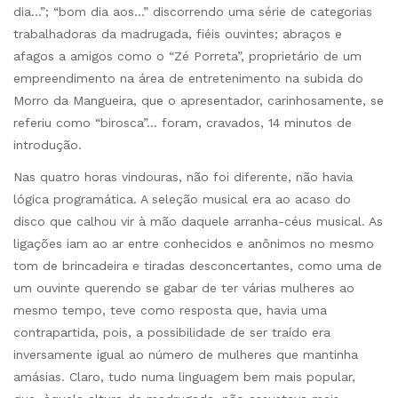
dia…”; “bom dia aos…” discorrendo uma série de categorias
trabalhadoras da madrugada, fiéis ouvintes; abraços e
afagos a amigos como o “Zé Porreta”, proprietário de um
empreendimento na área de entretenimento na subida do
Morro da Mangueira, que o apresentador, carinhosamente, se
referiu como “birosca”… foram, cravados, 14 minutos de
introdução.
Nas quatro horas vindouras, não foi diferente, não havia
lógica programática. A seleção musical era ao acaso do
disco que calhou vir à mão daquele arranha-céus musical. As
ligações iam ao ar entre conhecidos e anônimos no mesmo
tom de brincadeira e tiradas desconcertantes, como uma de
um ouvinte querendo se gabar de ter várias mulheres ao
mesmo tempo, teve como resposta que, havia uma
contrapartida, pois, a possibilidade de ser traído era
inversamente igual ao número de mulheres que mantinha
amásias. Claro, tudo numa linguagem bem mais popular,