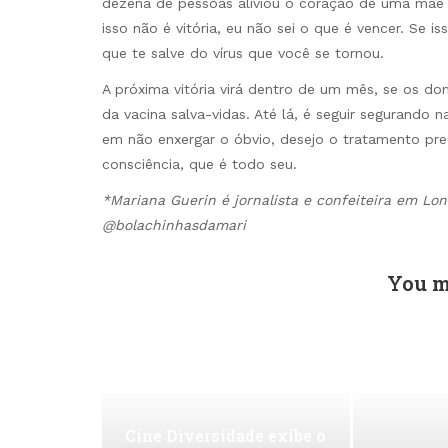
dezena de pessoas aliviou o coração de uma mãe
isso não é vitória, eu não sei o que é vencer. Se 
que te salve do vírus que você se tornou.
A próxima vitória virá dentro de um mês, se os d
da vacina salva-vidas. Até lá, é seguir segurando
em não enxergar o óbvio, desejo o tratamento pr
consciência, que é todo seu.
*Mariana Guerin é jornalista e confeiteira em Lon
@bolachinhasdamari
You m
Cine Diversidade exibe o