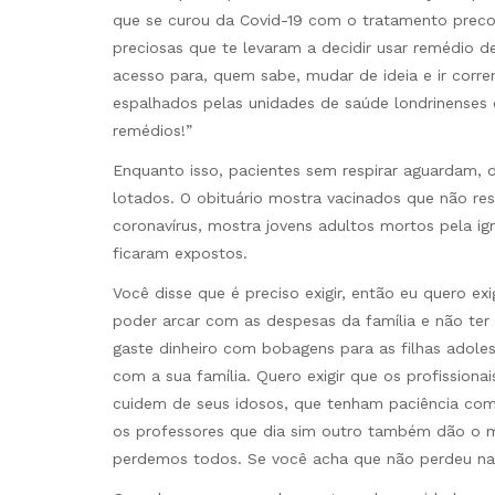
que se curou da Covid-19 com o tratamento preco
preciosas que te levaram a decidir usar remédio d
acesso para, quem sabe, mudar de ideia e ir corr
espalhados pelas unidades de saúde londrinenses qu
remédios!”
Enquanto isso, pacientes sem respirar aguardam, d
lotados. O obituário mostra vacinados que não re
coronavírus, mostra jovens adultos mortos pela ig
ficaram expostos.
Você disse que é preciso exigir, então eu quero e
poder arcar com as despesas da família e não ter 
gaste dinheiro com bobagens para as filhas adol
com a sua família. Quero exigir que os profission
cuidem de seus idosos, que tenham paciência com
os professores que dia sim outro também dão o m
perdemos todos. Se você acha que não perdeu na