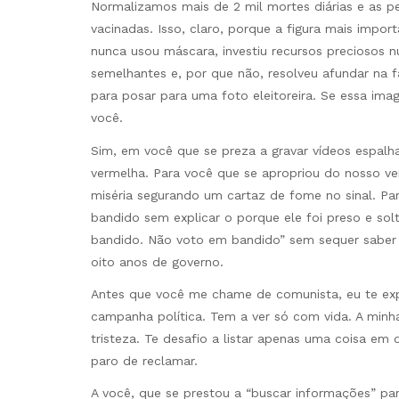
Normalizamos mais de 2 mil mortes diárias e as 
vacinadas. Isso, claro, porque a figura mais import
nunca usou máscara, investiu recursos preciosos
semelhantes e, por que não, resolveu afundar na f
para posar para uma foto eleitoreira. Se essa im
você.
Sim, em você que se preza a gravar vídeos espalh
vermelha. Para você que se apropriou do nosso ver
miséria segurando um cartaz de fome no sinal. Par
bandido sem explicar o porque ele foi preso e so
bandido. Não voto em bandido” sem sequer saber q
oito anos de governo.
Antes que você me chame de comunista, eu te ex
campanha política. Tem a ver só com vida. A minha
tristeza. Te desafio a listar apenas uma coisa e
paro de reclamar.
A você, que se prestou a “buscar informações” par