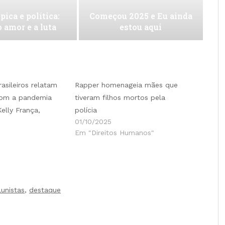
pica e política:
Começou 2025 e Eu ainda
o amor e a luta
estou aqui
rasileiros relatam
Rapper homenageia mães que
com a pandemia
tiveram filhos mortos pela
Kelly França,
polícia
01/10/2025
Em "Direitos Humanos"
lunistas
,
destaque