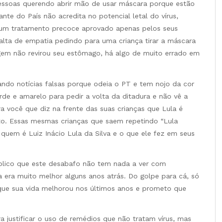
pessoas querendo abrir mão de usar máscara porque estão
ante do País não acredita no potencial letal do vírus,
 num tratamento precoce aprovado apenas pelos seus
alta de empatia pedindo para uma criança tirar a máscara
agem não revirou seu estômago, há algo de muito errado em
ando notícias falsas porque odeia o PT e tem nojo da cor
de e amarelo para pedir a volta da ditadura e não vê a
a você que diz na frente das suas crianças que Lula é
lto. Essas mesmas crianças que saem repetindo “Lula
uem é Luiz Inácio Lula da Silva e o que ele fez em seus
plico que este desabafo não tem nada a ver com
 era muito melhor alguns anos atrás. Do golpe para cá, só
m que sua vida melhorou nos últimos anos e prometo que
a justificar o uso de remédios que não tratam vírus, mas