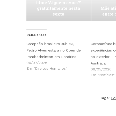
filme ‘Alguém avisa?’
gratuitamente nesta
Mãe atí
sexta
entre 
Relacionado
Campeão brasileiro sub-23,
Coronavírus: b
Pedro Alves estará no Open de
experiências 
Parabadminton em Londrina
no exterior – 
06/07/2026
Austrália
Em "Direitos Humanos"
09/05/2020
Em "Notícias"
Tags:
Co