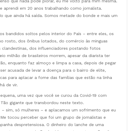
enso que nada pode piorar, eu me volto para mim mesma.
ue aprendi em 20 anos trabalhando como jornalista.
endo que ainda há saída. Somos metade do bonde e mais um
s bandidos soltos pelos interior do País – entre eles, os
no rosto, dos ônibus lotados, do comércio às minguas
 clandestinas, dos influenciadores postando fotos
io milhão de brasileiros morrem, apesar da diarista ter
rão, enquanto faz almoço e limpa a casa, depois de pegar
ser acusada de levar a doença para o bairro de elite,
as para aplacar a fome das famílias que estão na linha
há de vir.
 pequena, uma vez que você se curou da Covid-19 com
 Tão gigante que transbordou neste texto.
 – sim, só mulheres – e aplacamos um sofrimento que eu
 Me tocou perceber que foi um grupo de jornalistas e
mpanha despretensiosa. O dinheiro do lanche de uma