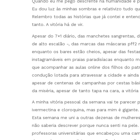
Quando eu me pego descrente na humanidade e p
Eu dou luz às minhas sombras e relativizo tudo q
Relembro todas as histórias que já contei e ent
tanto. A vitória há de vir.
Apesar do 7×1 diário, das manchetes sangrentas, do
de alto escalão -, das marcas das máscaras pff2 
enquanto os bares estão cheios, apesar das festas
instagramáveis em praias paradisíacas enquanto me
que acompanhar as aulas online dos filhos do pat
condução lotada para atravessar a cidade e ainda 
apesar de centenas de campanhas por cestas básic
da miséria, apesar de tanto tapa na cara, a vitória 
A minha vitória pessoal da semana vai te parecer
ivermectina e cloroquina, mas para mim é gigante.
Esta semana me uni a outras dezenas de mulheres
não saberia descrever porque nunca senti na pele.
professoras universitárias que encabeçou uma ca