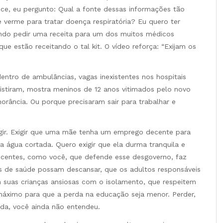
ce, eu pergunto: Qual a fonte dessas informações tão
e verme para tratar doença respiratória? Eu quero ter
endo pedir uma receita para um dos muitos médicos
e estão receitando o tal kit. O vídeo reforça: “Exijam os
entro de ambulâncias, vagas inexistentes nos hospitais
sistiram, mostra meninos de 12 anos vitimados pelo novo
norância. Ou porque precisaram sair para trabalhar e
xigir. Exigir que uma mãe tenha um emprego decente para
a água cortada. Quero exigir que ela durma tranquila e
escentes, como você, que defende esse desgoverno, faz
ais de saúde possam descansar, que os adultos responsáveis
 suas crianças ansiosas com o isolamento, que respeitem
áximo para que a perda na educação seja menor. Perder,
da, você ainda não entendeu.