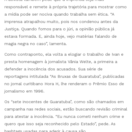
responsável e remete à própria trajetória para mostrar como
a mídia pode ser nociva quando trabalha sem ética. “A
imprensa atrapalhou muito, pois nos condenou antes da
Justiça. Quando fomos para o júri, a opinião pública já
estava formada. E, ainda hoje, vejo matérias falando de
magia negra no caso”, lamenta.
Como contraponto, ela volta a elogiar o trabalho de Ivan e
presta homenagem à jornalista Vânia Welte, a primeira a
defender a inocência dos acusados. Sua série de
reportagens intitulada “As Bruxas de Guaratuba”, publicadas
no jornal curitibano Hora H, lhe renderam o Prêmio Esso de
jornalismo em 1996.
Os “sete inocentes de Guaratuba”, como são chamados em
campanha nas redes sociais, estão buscando revisão criminal
para atestar a inocência. “Eu nunca cometi nenhum crime e
quero que isso seja reconhecido pelo Estado”, pede. As
hashtags usadas para aderir à causa são