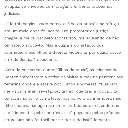
o rapaz, se envolveu com drogas e enfrenta problemas
judiciais.
“Ele foi marginalizado como ‘o filho da bruxa’ e se refugiu
em um meio onde foi aceito. Um promotor de justiça
chegou a me culpar pelo acontecido, me acusando de não
ter sabido educá-lo. Mas a culpa é do estado, que
submeteu meus filhos a diversas violências por causa desse
erro de Justiça”, questiona.
Além de crescerem como “filhos da bruxa”, as crianças de
Beatriz enfrentaram a rotina de visitar a mãe na penitenciária
feminina onde ela esteve por 3 anos e 9 meses. “Eles iam
me visitar e eram revistados, tinham que tirar a roupa… Eu
tentava manter o clima leve, mas na hora de ir embora meu
filho chorava, se agarrava em mim. Não estou dizendo que
ele é inocente, pelo contrário, está pagando pelos próprios
erros. Mas não foi fácil passar por tudo isso”, lamenta.