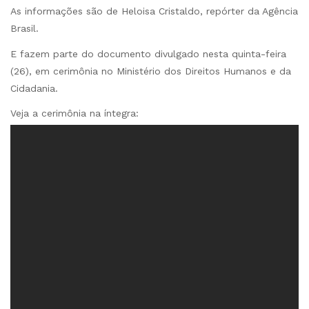
As informações são de Heloisa Cristaldo, repórter da Agência
Brasil.
E fazem parte do documento divulgado nesta quinta-feira
(26), em cerimônia no Ministério dos Direitos Humanos e da
Cidadania.
Veja a cerimônia na íntegra: