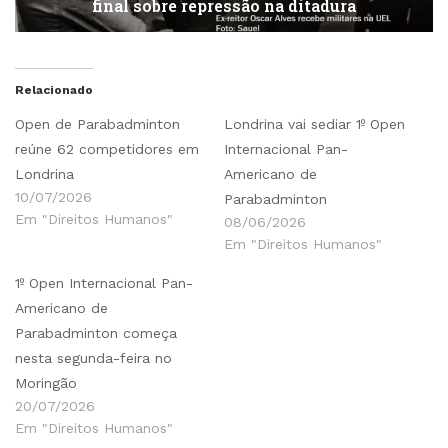
final sobre repressão na ditadura
Relacionado
Open de Parabadminton
Londrina vai sediar 1º Open
reúne 62 competidores em
Internacional Pan-
Londrina
Americano de
10/07/2026
Parabadminton
Em "Direitos Humanos"
08/06/2026
Em "Direitos Humanos"
1º Open Internacional Pan-
Americano de
Parabadminton começa
nesta segunda-feira no
Moringão
20/07/2026
Em "Direitos Humanos"