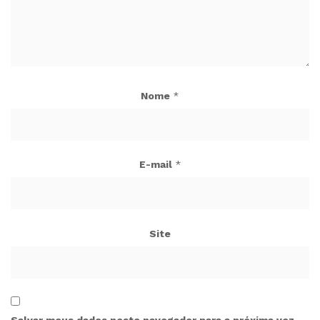
Nome
*
E-mail
*
Site
Salvar meus dados neste navegador para a próxima vez