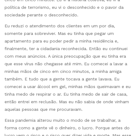
política de terrorismo, eu vi o desconhecido e o pavor da
sociedade perante o desconhecido.
Eu reduzi o atendimento dos clientes em um por dia,
somente para sobreviver. Mas eu tinha que pegar um
apartamento para eu poder pedir a minha residência e,
finalmente, ter a cidadania reconhecida. Então eu continuei
com meus anúncios. A única preocupação que eu tinha era
que esse vírus não chegasse até mim. Eu comecei a lavar a
minhas mãos de cinco em cinco minutos, a minha amiga
também. E tudo que a gente tocava a gente lavava. Eu
comecei a usar álcool em gel, minhas mãos queimavam e eu
tinha medo de respirar o ar. Eu tinha medo de sair de casa,
então entrei em reclusão. Mas eu não sabia de onde vinham
aquelas pessoas que me procuravam.
Essa pandemia alterou muito o modo de se trabalhar, a
forma como a gente vê o dinheiro, o lucro. Porque antes do
lucro vem o risco e o risco quer dizer vida e morte. Mas esse