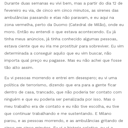
Durante duas semanas eu vivi bem, mas a partir do dia 12 de
fevereiro eu via, de cinco em cinco minutos, as sirenes das
ambulâncias passando e elas não paravam, e eu aqui na
zona vermelha, perto da Duomo (Catedral de Milão), onde eu
moro. Então eu entendi o que estava acontecendo. Eu já
tinha meus anúncios, já tinha conhecido algumas pessoas,
estava ciente que eu iria me prostituir para sobreviver. Eu vim
determinada a conseguir aquilo que eu vim buscar, não
importa qual preço eu pagasse. Mas eu não achei que fosse
tão alto assim.
Eu vi pessoas morrendo e entrei em desespero; eu vi uma
política de terrorismo, dizendo que era para a gente ficar
dentro de casa, trancado, que não poderia ter contato com
ninguém e que eu poderia ser penalizada por isso. Mas o
meu trabalho era de contato e eu não tive escolha, eu tive
que continuar trabalhando e me sustentando. E Milano
parou, e as pessoas morrendo, e as ambulâncias gritando de
cinco em cinco minutos. Eu vi a histeria coletiva, eu vi a