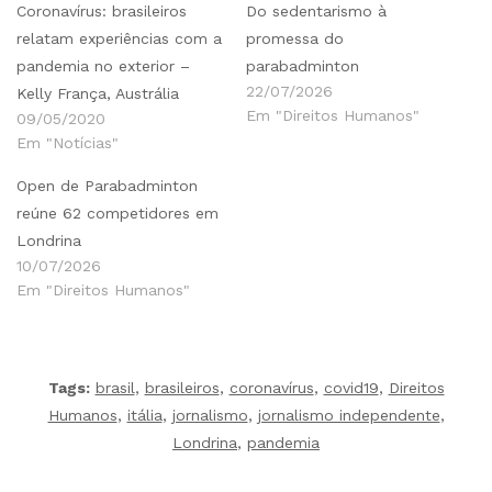
Coronavírus: brasileiros
Do sedentarismo à
relatam experiências com a
promessa do
pandemia no exterior –
parabadminton
22/07/2026
Kelly França, Austrália
Em "Direitos Humanos"
09/05/2020
Em "Notícias"
Open de Parabadminton
reúne 62 competidores em
Londrina
10/07/2026
Em "Direitos Humanos"
Tags:
brasil
,
brasileiros
,
coronavírus
,
covid19
,
Direitos
Humanos
,
itália
,
jornalismo
,
jornalismo independente
,
Londrina
,
pandemia