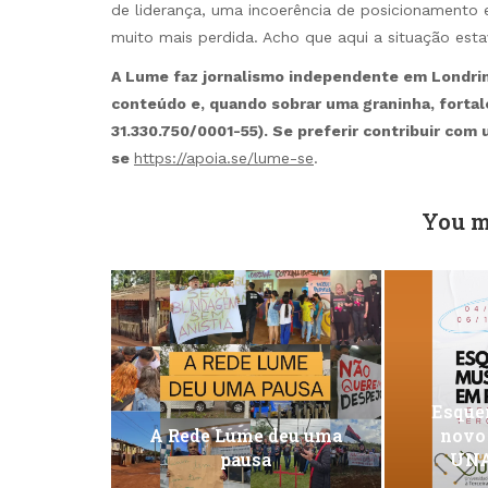
de liderança, uma incoerência de posicionamento e
muito mais perdida. Acho que aqui a situação estav
A Lume faz jornalismo independente em Londrina
conteúdo e, quando sobrar uma graninha, forta
31.330.750/0001-55). Se preferir contribuir com
se
https://apoia.se/lume-se
.
You m
Esquen
A Rede Lume deu uma
novo
pausa
UNA