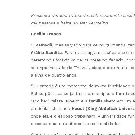
Brasileira detalha rotina de distanciamento soc
mil pessoas à beira do Mar Vermelho
Cecília França
O
Ramadã
, mês sagrado para os muçulmanos, ter
Arábia Saudita
. Para evitar aglomerações e conte
determinou
lockdown
de 24 horas no feriado, conh
acompanha tudo de Thuwal, cidade próxima a Jed
a filha de quatro anos.
“O Ramadã é um momento de muita festividade par
Sol se põe eles se juntam com amigos e familiare
recolher”, relata. Ribeiro e a família vivem em um
particular chamada
Kaust (King Abdullah Univer
onde ela e o esposo trabalham. A universidade f
pessoas das mais diferentes nacionalidades.
Além das regras nacionais de distanciamento soc