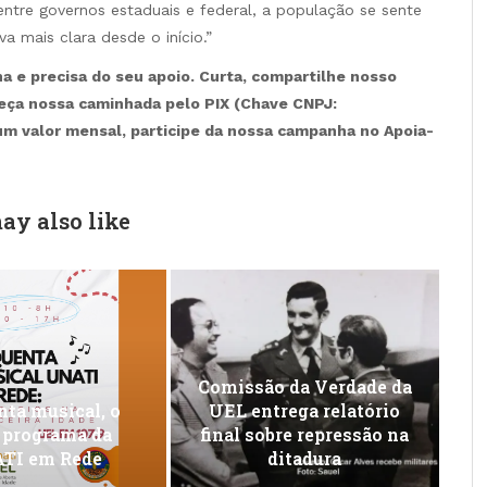
ntre governos estaduais e federal, a população se sente
a mais clara desde o início.”
 e precisa do seu apoio. Curta, compartilhe nosso
leça nossa caminhada pelo PIX (Chave CNPJ:
 um valor mensal, participe da nossa campanha no Apoia-
ay also like
Comissão da Verdade da
ta musical, o
UEL entrega relatório
 programa da
final sobre repressão na
TI em Rede
ditadura