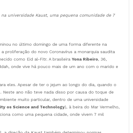
ial na universidade Kaust, uma pequena comunidade de 7
minou no último domingo de uma forma diferente na
r a proliferação do novo Coronavírus a monarquia saudita
ecido como Eid al-Fitr. A brasileira
Yona Ribeiro
, 36,
dah, onde vive há pouco mais de um ano com o marido e
a eles. Apesar de ter o jejum ao longo do dia, quando o
s. Neste ano não teve nada disso por causa do toque de
 ambiente muito particular, dentro de uma universidade
sity os Science and Technology
), à beira do Mar Vermelho,
unciona como uma pequena cidade, onde vivem 7 mil
ial, a direção da Kaust também determinou normas