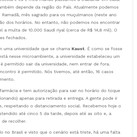
 também depende da região do País. Atualmente podemos
 No Ramadã, mês sagrado para os muçulmanos (neste ano
zação dos horários. No entanto, não podemos nos encontrar
l a multa de 10.000 Saudi riyal (cerca de R$ 14,8 mil). O
es fechados.
em uma universidade que se chama
Kaust
. É como se fosse
está nesse microambiente, a universidade estabeleceu um
é permitido sair da universidade, nem entrar de fora.
ncontro é permitido. Nós tivemos, até então, 16 casos
amento.
farmácia e tem autorização para sair no horário do toque
ionando) apenas para retirada e entrega. A gente pode ir
te, respeitando o distanciamento social. Recebemos hoje o
stendido até cinco 5 da tarde, depois até as oito e, a
 de recolher.
o Brasil e visto que o cenário está triste, há uma falta