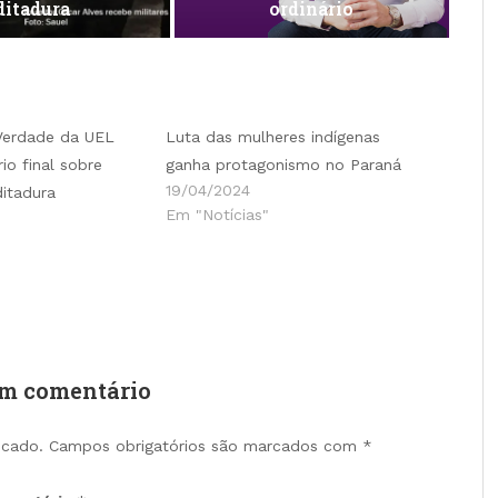
ditadura
ordinário
Verdade da UEL
Luta das mulheres indígenas
io final sobre
ganha protagonismo no Paraná
19/04/2024
ditadura
Em "Notícias"
um comentário
icado.
Campos obrigatórios são marcados com
*