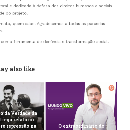
toral e dedicada à defesa dos direitos humanos e sociais.
de do projeto.
rmato, quem sabe. Agradecemos a todas as parcerias
s.
 como ferramenta de denúncia e transformação social!
ay also like
o da Verdade da
rega relatório
bre repressão na
O extraordinário do