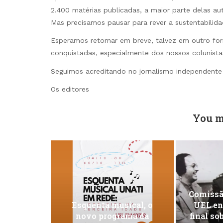
2.400 matérias publicadas, a maior parte delas au
Mas precisamos pausar para rever a sustentabilida
Esperamos retornar em breve, talvez em outro fo
conquistadas, especialmente dos nossos colunista
Seguimos acreditando no jornalismo independente
Os editores
You m
Comissã
Esquenta musical, o
UEL ent
novo programa da
final so