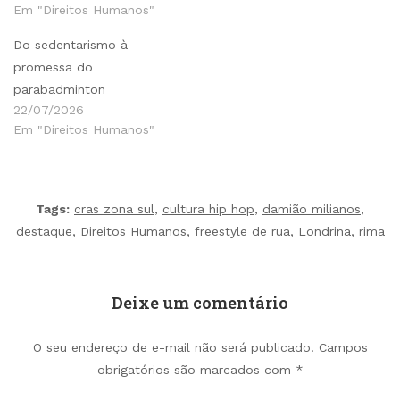
Em "Direitos Humanos"
Do sedentarismo à
promessa do
parabadminton
22/07/2026
Em "Direitos Humanos"
Tags:
cras zona sul
,
cultura hip hop
,
damião milianos
,
destaque
,
Direitos Humanos
,
freestyle de rua
,
Londrina
,
rima
Deixe um comentário
O seu endereço de e-mail não será publicado.
Campos
obrigatórios são marcados com
*