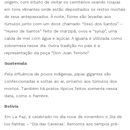
origem, com intuito de visitar os cemitérios usando roupas
em tons vibrantes onde estão depositados os restos mortais
de seus antepassados. À noite, flores são levadas aos
túmulos junto com um doce chamado “Osso dos Santos” –
“Hueso de Santos” feito de marzipã, ovos e “syrup”, uma
calda de mel com água e açúcar. A iguaria é utilizada como
sobremesa nesse dia. Outra tradição no país é a
representação da peça “Don Juan Tenorio”.
Guatemala
Pela influência de povos indígenas, pipas gigantes são
confeccionadas e soltas ao ar, próximo aos túmulos dos
mortos. Também há pratos típicos feitos somente nessa
data, como o fiambre.
Bolívia
Em La Paz, é celebrado no dia nove de novembro o Dia de
los ñatitas – ‘Dia das Caveiras’. Remonta aos tempos pré-