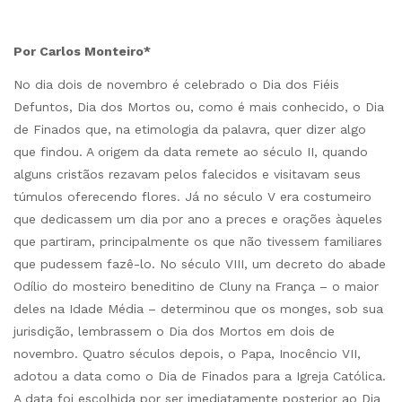
Por Carlos Monteiro*
No dia dois de novembro é celebrado o Dia dos Fiéis
Defuntos, Dia dos Mortos ou, como é mais conhecido, o Dia
de Finados que, na etimologia da palavra, quer dizer algo
que findou. A origem da data remete ao século II, quando
alguns cristãos rezavam pelos falecidos e visitavam seus
túmulos oferecendo flores. Já no século V era costumeiro
que dedicassem um dia por ano a preces e orações àqueles
que partiram, principalmente os que não tivessem familiares
que pudessem fazê-lo. No século VIII, um decreto do abade
Odílio do mosteiro beneditino de Cluny na França – o maior
deles na Idade Média – determinou que os monges, sob sua
jurisdição, lembrassem o Dia dos Mortos em dois de
novembro. Quatro séculos depois, o Papa, Inocêncio VII,
adotou a data como o Dia de Finados para a Igreja Católica.
A data foi escolhida por ser imediatamente posterior ao Dia