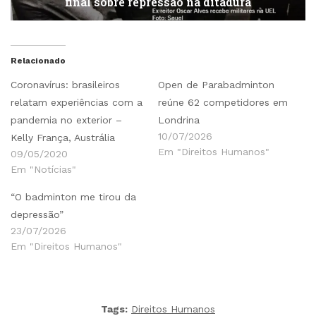
final sobre repressão na ditadura
Relacionado
Coronavírus: brasileiros
Open de Parabadminton
relatam experiências com a
reúne 62 competidores em
pandemia no exterior –
Londrina
10/07/2026
Kelly França, Austrália
Em "Direitos Humanos"
09/05/2020
Em "Notícias"
“O badminton me tirou da
depressão”
23/07/2026
Em "Direitos Humanos"
Tags:
Direitos Humanos