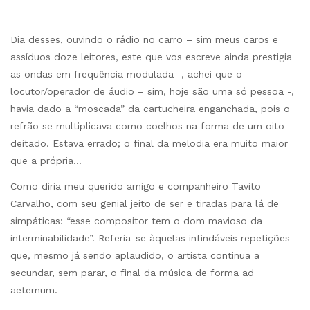
Dia desses, ouvindo o rádio no carro – sim meus caros e
assíduos doze leitores, este que vos escreve ainda prestigia
as ondas em frequência modulada -, achei que o
locutor/operador de áudio – sim, hoje são uma só pessoa -,
havia dado a “moscada” da cartucheira enganchada, pois o
refrão se multiplicava como coelhos na forma de um oito
deitado. Estava errado; o final da melodia era muito maior
que a própria…
Como diria meu querido amigo e companheiro Tavito
Carvalho, com seu genial jeito de ser e tiradas para lá de
simpáticas: “esse compositor tem o dom mavioso da
interminabilidade”. Referia-se àquelas infindáveis repetições
que, mesmo já sendo aplaudido, o artista continua a
secundar, sem parar, o final da música de forma ad
aeternum.