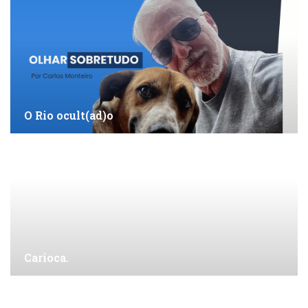
O Rio ocult(ad)o
Carioca.