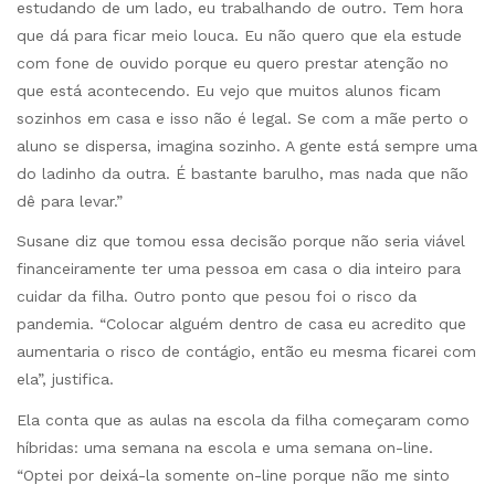
estudando de um lado, eu trabalhando de outro. Tem hora
que dá para ficar meio louca. Eu não quero que ela estude
com fone de ouvido porque eu quero prestar atenção no
que está acontecendo. Eu vejo que muitos alunos ficam
sozinhos em casa e isso não é legal. Se com a mãe perto o
aluno se dispersa, imagina sozinho. A gente está sempre uma
do ladinho da outra. É bastante barulho, mas nada que não
dê para levar.”
Susane diz que tomou essa decisão porque não seria viável
financeiramente ter uma pessoa em casa o dia inteiro para
cuidar da filha. Outro ponto que pesou foi o risco da
pandemia. “Colocar alguém dentro de casa eu acredito que
aumentaria o risco de contágio, então eu mesma ficarei com
ela”, justifica.
Ela conta que as aulas na escola da filha começaram como
híbridas: uma semana na escola e uma semana on-line.
“Optei por deixá-la somente on-line porque não me sinto