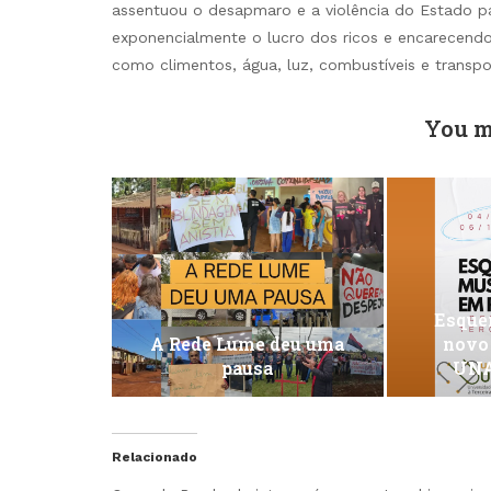
assentuou o desapmaro e a violência do Estado p
exponencialmente o lucro dos ricos e encarecendo
como climentos, água, luz, combustíveis e transpor
You m
Esquen
A Rede Lume deu uma
novo
pausa
UNA
Relacionado