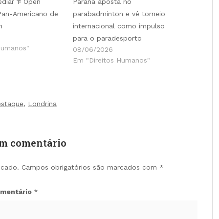
ediar 1º Open
Paraná aposta no
 Pan-Americano de
parabadminton e vê torneio
n
internacional como impulso
para o paradesporto
Humanos"
08/06/2026
Em "Direitos Humanos"
estaque
,
Londrina
um comentário
icado.
Campos obrigatórios são marcados com
*
mentário
*