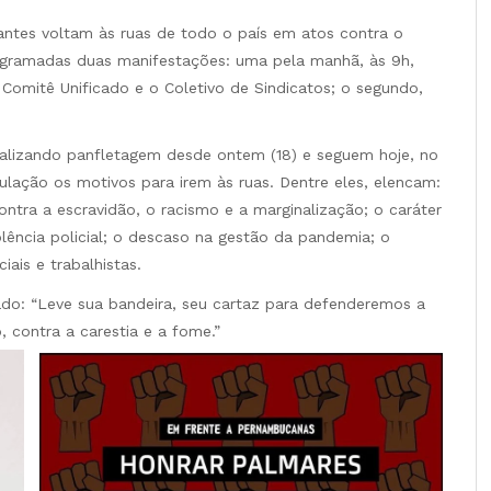
antes voltam às ruas de todo o país em atos contra o
ogramadas duas manifestações: uma pela manhã, às 9h,
o Comitê Unificado e o Coletivo de Sindicatos; o segundo,
realizando panfletagem desde ontem (18) e seguem hoje, no
lação os motivos para irem às ruas. Dentre eles, elencam:
ontra a escravidão, o racismo e a marginalização; o caráter
olência policial; o descaso na gestão da pandemia; o
iais e trabalhistas.
ado: “Leve sua bandeira, seu cartaz para defenderemos a
, contra a carestia e a fome.”