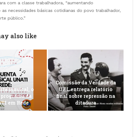
ara com a classe trabalhadora, “aumentando
 as necessidades básicas cotidianas do povo trabalhador,
te público.”
ay also like
Comissão da Verdade da
ta musical, o
UEL entrega relatório
 programa da
final sobre repressão na
TI em Rede
ditadura