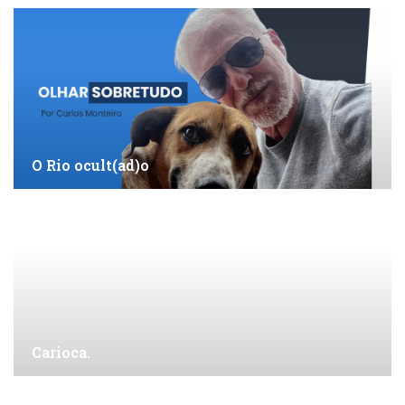
O Rio ocult(ad)o
Carioca.