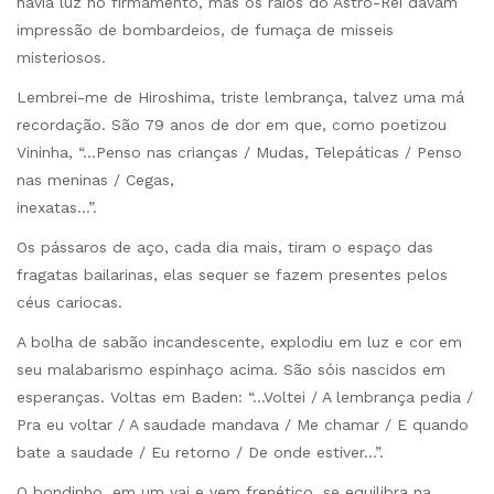
havia luz no firmamento, mas os raios do Astro-Rei davam
impressão de bombardeios, de fumaça de misseis
misteriosos.
Lembrei-me de Hiroshima, triste lembrança, talvez uma má
recordação. São 79 anos de dor em que, como poetizou
Vininha, “…Penso nas crianças / Mudas, Telepáticas / Penso
nas meninas / Cegas,
inexatas…”.
Os pássaros de aço, cada dia mais, tiram o espaço das
fragatas bailarinas, elas sequer se fazem presentes pelos
céus cariocas.
A bolha de sabão incandescente, explodiu em luz e cor em
seu malabarismo espinhaço acima. São sóis nascidos em
esperanças. Voltas em Baden: “…Voltei / A lembrança pedia /
Pra eu voltar / A saudade mandava / Me chamar / E quando
bate a saudade / Eu retorno / De onde estiver…”.
O bondinho, em um vai e vem frenético, se equilibra na