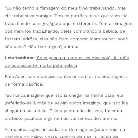
“Eu não tenho a filmagem do meu filho trabalhando, mas
ele trabalhava comigo. Tem os patrões meus que viam ele
trabalhando comigo. Agora aqui é diferente. Tem a filmagem
dos meninos trabalhando, deles comprando a bebida. Se
fossem ladrões, eles não iriam comprar, iriam roubar. Você
não acha? Não tem lógica”, afirma.
Leia também:
‘Se enganaram com esses meninos’, diz mãe
de adolescente morto pela polícia
Para Adenilson é preciso continuar com as manifestações,
de forma pacífica.
“Eu nunca imaginei que isso ia chegar na minha casa; ela
(referindo-se à mãe de Kelvin) nunca imaginou que isso iria
chegar na casa dela. E se a gente não der voz, fazer um
protesto pacífico, a gente não vai ser ouvido”, afirma.
As manifestações iniciadas no domingo seguiram hoje, na
pracinha do bairro Nossa Senhora da Paz, a Favela da