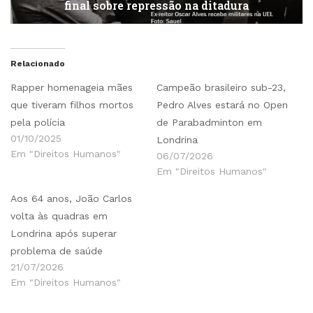
final sobre repressão na ditadura
Relacionado
Rapper homenageia mães
Campeão brasileiro sub-23,
que tiveram filhos mortos
Pedro Alves estará no Open
pela polícia
de Parabadminton em
01/10/2025
Londrina
Em "Direitos Humanos"
06/07/2026
Em "Direitos Humanos"
Aos 64 anos, João Carlos
volta às quadras em
Londrina após superar
problema de saúde
21/07/2026
Em "Direitos Humanos"