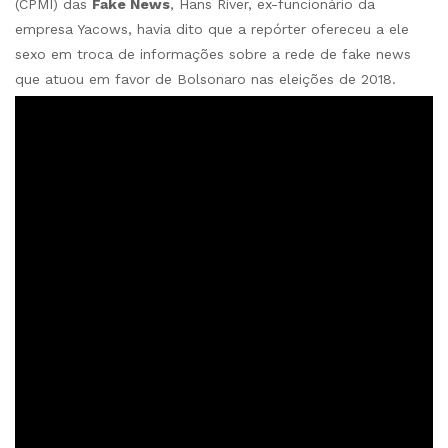
(CPMI) das
Fake News
, Hans River, ex-funcionário da
empresa Yacows, havia dito que a repórter ofereceu a ele
sexo em troca de informações sobre a rede de fake news
que atuou em favor de Bolsonaro nas eleições de 2018.