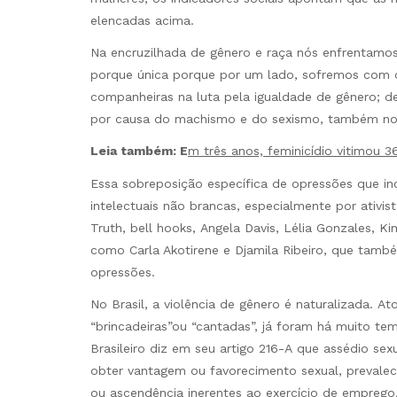
elencadas acima.
Na encruzilhada de gênero e raça nós enfrentamos
porque única porque por um lado, sofremos com o
companheiras na luta pela igualdade de gênero; de
por causa do machismo e do sexismo, também nos
Leia também: E
m três anos, feminicídio vitimou 
Essa sobreposição específica de opressões que in
intelectuais não brancas, especialmente por ativis
Truth, bell hooks, Angela Davis, Lélia Gonzales,
como Carla Akotirene e Djamila Ribeiro, que tam
opressões.
No Brasil, a violência de gênero é naturalizada. A
“brincadeiras”ou “cantadas”, já foram há muito t
Brasileiro diz em seu artigo 216-A que assédio se
obter vantagem ou favorecimento sexual, prevalec
ou ascendência inerentes ao exercício de emprego,