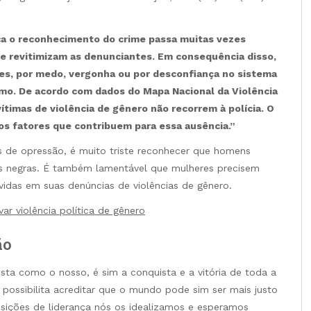
ica o reconhecimento do crime passa muitas vezes
e revitimizam as denunciantes. Em consequência disso,
s, por medo, vergonha ou por desconfiança no sistema
smo. De acordo com dados do Mapa Nacional da Violência
timas de violência de gênero não recorrem à polícia. O
s fatores que contribuem para essa ausência.”
s de opressão, é muito triste reconhecer que homens
es negras. É também lamentável que mulheres precisem
vidas em suas denúncias de violências de gênero.
ar violência política de gênero
ão
sta como o nosso, é sim a conquista e a vitória de toda a
ossibilita acreditar que o mundo pode sim ser mais justo
sições de liderança nós os idealizamos e esperamos