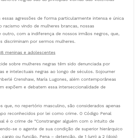
 essas agressões de forma particularmente intensa e única
 racismo vindo de mulheres brancas, nossas
 outro, com a indiferença de nossos irmãos negros, que,
 discriminam por sermos mulheres.
368 meninas e adolescentes
cide sobre mulheres negras têm sido denunciada por
tas e intelectuais negras ao longo de séculos. Sojourner
 Kimberlé Crenshaw, María Lugones, além contemporâneas
bém expõem e debatem essa interseccionalidade de
tos que, no repertório masculino, são considerados apenas
empo reconhecidos por lei como crime. O Código Penal
xual é o crime de “Constranger alguém com o intuito de
endo-se o agente de sua condição de superior hierárquico
 cargo ou função. Pena – detenção, de 1 (um) a 2 (dois)