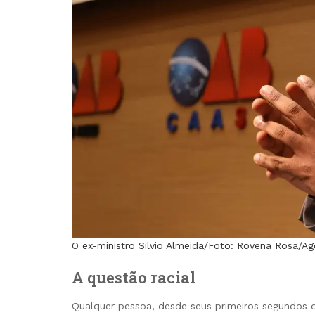
O ex-ministro Silvio Almeida/Foto: Rovena Rosa/Agê
A questão racial
Qualquer pessoa, desde seus primeiros segundos d