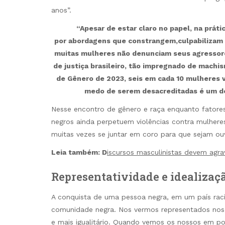
anos”.
“Apesar de estar claro no papel, na prát
por abordagens que constrangem,culpabilizam 
muitas mulheres não denunciam seus agressore
de justiça brasileiro, tão impregnado de machi
de Gênero de 2023, seis em cada 10 mulheres ví
medo de serem desacreditadas é um do
Nesse encontro de gênero e raça enquanto fatore
negros ainda perpetuem violências contra mulher
muitas vezes se juntar em coro para que sejam ou
Leia também: D
iscursos masculinistas devem agrav
Representatividade e idealizaç
A conquista de uma pessoa negra, em um país raci
comunidade negra. Nos vermos representados nos p
e mais igualitário. Quando vemos os nossos em po