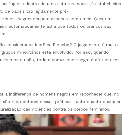
inar lugares dentro de uma estrutura social já estabelecida
ogo de papéis tão rigidamente pré-
divíduos. Negros ocupam espaços como raça. Quer um
guém automaticamente acha que todos os brancos são
sim.
são considerados ladrões. Percebe? O julgamento é muito
 grupos minoritários está envolvido. Por isso, quando
queiramos ou não, toda a comunidade negra é afetada em
te a indiferença de homens negros em reconhecer que, no
m são reprodutores dessas práticas, tanto quanto qualquer
ralização das violências contra os corpos femininos.