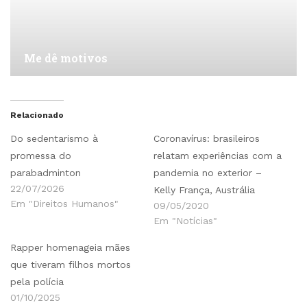
Me dê motivos
Relacionado
Do sedentarismo à
Coronavírus: brasileiros
promessa do
relatam experiências com a
parabadminton
pandemia no exterior –
22/07/2026
Kelly França, Austrália
Em "Direitos Humanos"
09/05/2020
Em "Notícias"
Rapper homenageia mães
que tiveram filhos mortos
pela polícia
01/10/2025