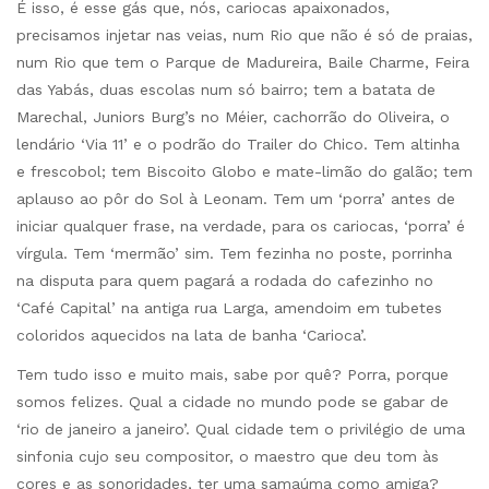
É isso, é esse gás que, nós, cariocas apaixonados,
precisamos injetar nas veias, num Rio que não é só de praias,
num Rio que tem o Parque de Madureira, Baile Charme, Feira
das Yabás, duas escolas num só bairro; tem a batata de
Marechal, Juniors Burg’s no Méier, cachorrão do Oliveira, o
lendário ‘Via 11’ e o podrão do Trailer do Chico. Tem altinha
e frescobol; tem Biscoito Globo e mate-limão do galão; tem
aplauso ao pôr do Sol à Leonam. Tem um ‘porra’ antes de
iniciar qualquer frase, na verdade, para os cariocas, ‘porra’ é
vírgula. Tem ‘mermão’ sim. Tem fezinha no poste, porrinha
na disputa para quem pagará a rodada do cafezinho no
‘Café Capital’ na antiga rua Larga, amendoim em tubetes
coloridos aquecidos na lata de banha ‘Carioca’.
Tem tudo isso e muito mais, sabe por quê? Porra, porque
somos felizes. Qual a cidade no mundo pode se gabar de
‘rio de janeiro a janeiro’. Qual cidade tem o privilégio de uma
sinfonia cujo seu compositor, o maestro que deu tom às
cores e as sonoridades, ter uma samaúma como amiga?