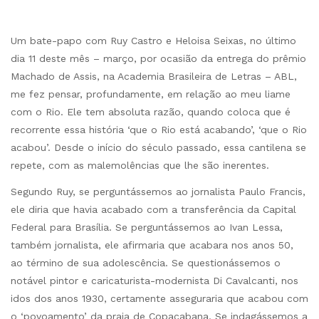
Um bate-papo com Ruy Castro e Heloisa Seixas, no último
dia 11 deste mês – março, por ocasião da entrega do prêmio
Machado de Assis, na Academia Brasileira de Letras – ABL,
me fez pensar, profundamente, em relação ao meu liame
com o Rio. Ele tem absoluta razão, quando coloca que é
recorrente essa história ‘que o Rio está acabando’, ‘que o Rio
acabou’. Desde o início do século passado, essa cantilena se
repete, com as malemolências que lhe são inerentes.
Segundo Ruy, se perguntássemos ao jornalista Paulo Francis,
ele diria que havia acabado com a transferência da Capital
Federal para Brasília. Se perguntássemos ao Ivan Lessa,
também jornalista, ele afirmaria que acabara nos anos 50,
ao término de sua adolescência. Se questionássemos o
notável pintor e caricaturista-modernista Di Cavalcanti, nos
idos dos anos 1930, certamente asseguraria que acabou com
o ‘povoamento’ da praia de Copacabana. Se indagássemos a