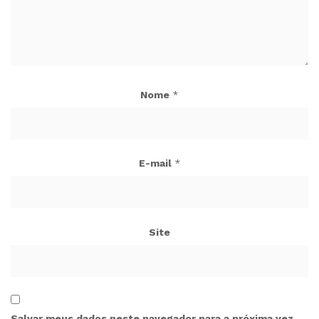
Nome
*
E-mail
*
Site
Salvar meus dados neste navegador para a próxima vez