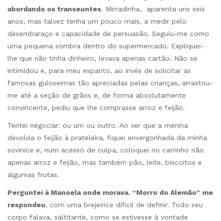
abordando os transeuntes
. Mirradinha, aparenta uns seis
anos, mas talvez tenha um pouco mais, a medir pelo
desembaraço e capacidade de persuasão. Seguiu-me como
uma pequena sombra dentro do supermercado. Expliquei-
lhe que não tinha dinheiro, levava apenas cartão. Não se
intimidou e, para meu espanto, ao invés de solicitar as
famosas guloseimas tão apreciadas pelas crianças, arrastou-
me até a seção de grãos e, de forma absolutamente
convincente, pediu que lhe comprasse arroz e feijão.
Tentei negociar: ou um ou outro. Ao ver que a menina
devolvia o feijão à prateleira, fiquei envergonhada da minha
sovinice e, num acesso de culpa, coloquei no carrinho não
apenas arroz e feijão, mas também pão, leite, biscoitos e
algumas frutas.
Perguntei à Manoela onde morava. “Morro do Alemão” me
respondeu
, com uma brejeirice difícil de definir. Todo seu
corpo falava, saltitante, como se estivesse à vontade