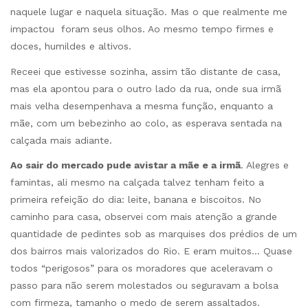
naquele lugar e naquela situação. Mas o que realmente me
impactou foram seus olhos. Ao mesmo tempo firmes e
doces, humildes e altivos.
Receei que estivesse sozinha, assim tão distante de casa,
mas ela apontou para o outro lado da rua, onde sua irmã
mais velha desempenhava a mesma função, enquanto a
mãe, com um bebezinho ao colo, as esperava sentada na
calçada mais adiante.
Ao sair do mercado pude avistar a mãe e a irmã
. Alegres e
famintas, ali mesmo na calçada talvez tenham feito a
primeira refeição do dia: leite, banana e biscoitos. No
caminho para casa, observei com mais atenção a grande
quantidade de pedintes sob as marquises dos prédios de um
dos bairros mais valorizados do Rio. E eram muitos… Quase
todos “perigosos” para os moradores que aceleravam o
passo para não serem molestados ou seguravam a bolsa
com firmeza, tamanho o medo de serem assaltados.