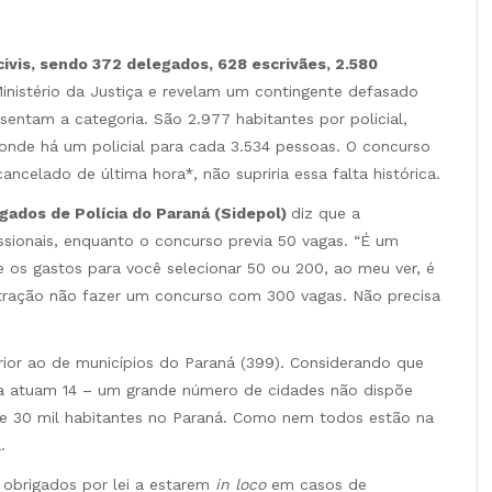
 civis, sendo 372 delegados, 628 escrivães, 2.580
inistério da Justiça e revelam um contingente defasado
entam a categoria. São 2.977 habitantes por policial,
 onde há um policial para cada 3.534 pessoas. O concurso
ancelado de última hora*, não supriria essa falta histórica.
gados de Polícia do Paraná (Sidepol)
diz que a
sionais, enquanto o concurso previa 50 vagas. “É um
s e os gastos para você selecionar 50 ou 200, ao meu ver, é
stração não fazer um concurso com 300 vagas. Não precisa
ior ao de municípios do Paraná (399). Considerando que
a atuam 14 – um grande número de cidades não dispõe
de 30 mil habitantes no Paraná. Como nem todos estão na
.
obrigados por lei a estarem
in loco
em casos de