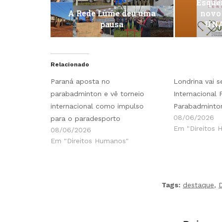
Esquen
A Rede Lume deu uma
novo
pausa
UNA
Relacionado
Paraná aposta no
Londrina vai s
parabadminton e vê torneio
Internacional
internacional como impulso
Parabadminto
08/06/2026
para o paradesporto
Em "Direitos 
08/06/2026
Em "Direitos Humanos"
Tags:
destaque
,