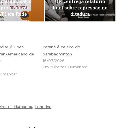
ta musical, o
UEL entrega relatório
 programa da
final sobre repressão na
TI em Rede
ditadura
ediar 1º Open
Paraná é celeiro do
 Pan-Americano de
parabadminton
16/07/2026
n
Em "Direitos Humanos"
Humanos"
Direitos Humanos
,
Londrina