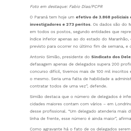
Foto em destaque: Fabio Dias/PCPR
O Paraná tem hoje um
efetivo de 3.868 policiais
investigadores e 273 peritos
. Os dados são do M
em todos os postos, segundo entidades que repres
índice inferior apenas ao do estado do Maranhão,
previsto para ocorrer no último fim de semana, e c
Antonio Simião, presidente do
Sindicato dos Dele
defasagem apenas de delegados supera 200 profis
concurso difícil, tivemos mais de 100 mil inscrito
o mesmo. Seria uma falta de habilidade a admini
contratar todos de uma vez”, defende.
Simião destaca que o número de delegados é infer
cidades maiores contam com vários – em Londrin
desse profissional. “Um delegado atenderia mais 
linha de frente, esse número é ainda maior”, afirma
Como agravante há o fato de os delegados serem 