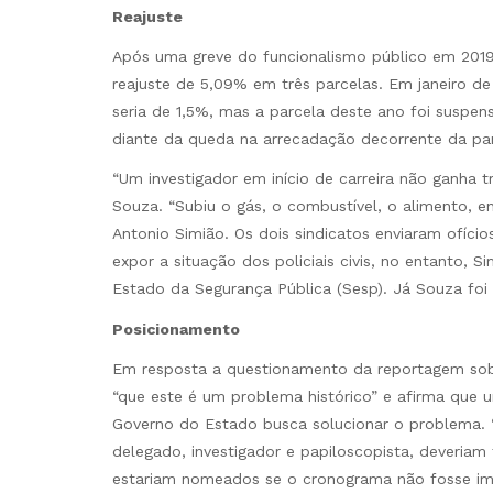
Reajuste
Após uma greve do funcionalismo público em 201
reajuste de 5,09% em três parcelas. Em janeiro de
seria de 1,5%, mas a parcela deste ano foi suspen
diante da queda na arrecadação decorrente da pa
“Um investigador em início de carreira não ganha tr
Souza. “Subiu o gás, o combustível, o alimento, 
Antonio Simião. Os dois sindicatos enviaram ofíc
expor a situação dos policiais civis, no entanto, 
Estado da Segurança Pública (Sesp). Já Souza foi d
Posicionamento
Em resposta a questionamento da reportagem sob
“que este é um problema histórico” e afirma que u
Governo do Estado busca solucionar o problema. “
delegado, investigador e papiloscopista, deveriam t
estariam nomeados se o cronograma não fosse imp