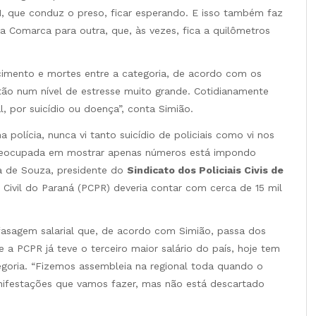
PM, que conduz o preso, ficar esperando. E isso também faz
 Comarca para outra, que, às vezes, fica a quilômetros
imento e mortes entre a categoria, de acordo com os
tão num nível de estresse muito grande. Cotidianamente
, por suicídio ou doença”, conta Simião.
 polícia, nunca vi tanto suicídio de policiais como vi nos
o preocupada em mostrar apenas números está impondo
ida de Souza, presidente do
Sindicato dos Policiais Civis de
 Civil do Paraná (PCPR) deveria contar com cerca de 15 mil
fasagem salarial que, de acordo com Simião, passa dos
a PCPR já teve o terceiro maior salário do país, hoje tem
goria. “Fizemos assembleia na regional toda quando o
anifestações que vamos fazer, mas não está descartado