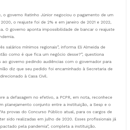
9, o governo Ratinho Júnior negociou o pagamento de um
 2020, o reajuste foi de 2% e em janeiro de 2021 e 2022,
sa. O governo aponta impossibilidade de bancar o reajuste
ndemia.
ês salários mínimos regionais”, informa Eli Almeida de
então como é que fica um negócio desse?”, questiona
ios ao governo pedindo audiências com o governador para
Simião diz que seu pedido foi encaminhado à Secretaria de
irecionado à Casa Civil.
re a defasagem no efetivo, a PCPR, em nota, reconhece
m planejamento conjunto entre a instituição, a Sesp e o
As provas do Concurso Público atual, para os cargos de
er sido realizadas em julho de 2020. Esses profissionais já
actado pela pandemia”, completa a instituição.