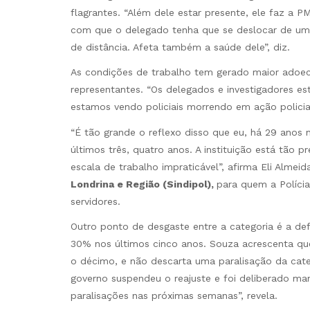
flagrantes. “Além dele estar presente, ele faz a 
com que o delegado tenha que se deslocar de uma
de distância. Afeta também a saúde dele”, diz.
As condições de trabalho tem gerado maior adoec
representantes. “Os delegados e investigadores es
estamos vendo policiais morrendo em ação policial
“É tão grande o reflexo disso que eu, há 29 anos na
últimos três, quatro anos. A instituição está tã
escala de trabalho impraticável”, afirma Eli Alme
Londrina e Região (Sindipol),
para quem a Polícia
servidores.
Outro ponto de desgaste entre a categoria é a de
30% nos últimos cinco anos. Souza acrescenta que 
o décimo, e não descarta uma paralisação da cate
governo suspendeu o reajuste e foi deliberado m
paralisações nas próximas semanas”, revela.