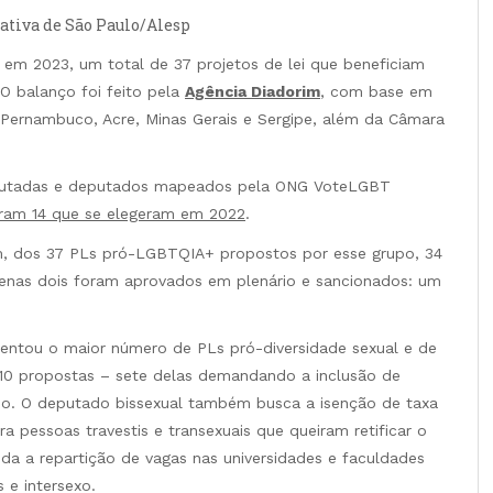
ativa de São Paulo/Alesp
em 2023, um total de 37 projetos de lei que beneficiam
. O balanço foi feito pela
Agência Diadorim
, com base em
 Pernambuco, Acre, Minas Gerais e Sergipe, além da Câmara
deputadas e deputados mapeados pela ONG VoteLGBT
ram 14 que se elegeram em 2022
.
, dos 37 PLs pró-LGBTQIA+ propostos por esse grupo, 34
penas dois foram aprovados em plenário e sancionados: um
ntou o maior número de PLs pró-diversidade sexual e de
10 propostas – sete delas demandando a inclusão de
ado. O deputado bissexual também busca a isenção de taxa
ra pessoas travestis e transexuais que queiram retificar o
da a repartição de vagas nas universidades e faculdades
 e intersexo.