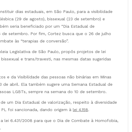
stituir dias estaduais, em São Paulo, para a visibilidade
, lésbica (29 de agosto), bissexual (23 de setembro) e
mbém seria beneficiado por um “Dia Estadual de
26 de setembro. Por fim, Cortez busca que o 26 de julho
mbate às “terapias de conversão”.
ia Legislativa de São Paulo, propôs projetos de lei
o bissexual e trans/travesti, nas mesmas datas sugeridas
tos e da Visibilidade das pessoas não binárias em Minas
13 de abril. Ela também sugere uma Semana Estadual de
Pessoas LGBTs, sempre na semana do 10 de setembro.
de um Dia Estadual de valorização, respeito à diversidade
PL foi sancionada, dando origem à
lei 4.158
.
r a lei 6.431/2008 para que o Dia de Combate à Homofobia,
.