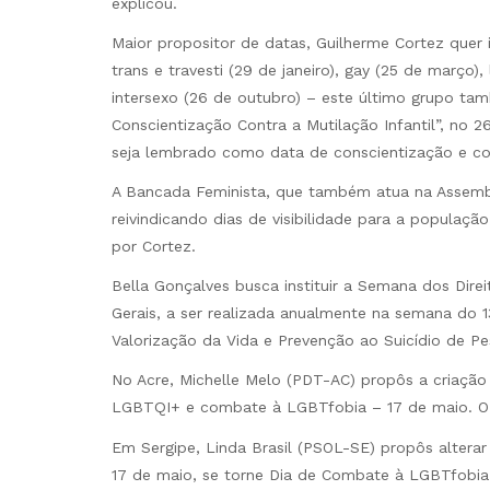
explicou.
Maior propositor de datas, Guilherme Cortez quer in
trans e travesti (29 de janeiro), gay (25 de março)
intersexo (26 de outubro) – este último grupo ta
Conscientização Contra a Mutilação Infantil”, no 
seja lembrado como data de conscientização e co
A Bancada Feminista, que também atua na Assemble
reivindicando dias de visibilidade para a populaçã
por Cortez.
Bella Gonçalves busca instituir a Semana dos Direi
Gerais, a ser realizada anualmente na semana do 
Valorização da Vida e Prevenção ao Suicídio de 
No Acre, Michelle Melo (PDT-AC) propôs a criação 
LGBTQI+ e combate à LGBTfobia – 17 de maio. O 
Em Sergipe, Linda Brasil (PSOL-SE) propôs altera
17 de maio, se torne Dia de Combate à LGBTfobia