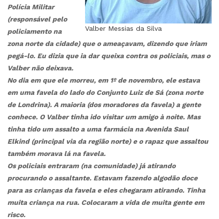
Polícia Militar
(responsável pelo
Valber Messias da Silva
policiamento na
zona norte da cidade) que o ameaçavam, dizendo que iriam
pegá-lo. Eu dizia que ia dar queixa contra os policiais, mas o
Valber não deixava.
No dia em que ele morreu, em 1º de novembro, ele estava
em uma favela do lado do Conjunto Luiz de Sá (zona norte
de Londrina). A maioria (dos moradores da favela) a gente
conhece. O Valber tinha ido visitar um amigo à noite. Mas
tinha tido um assalto a uma farmácia na Avenida Saul
Elkind (principal via da região norte) e o rapaz que assaltou
também morava lá na favela.
Os policiais entraram (na comunidade) já atirando
procurando o assaltante. Estavam fazendo algodão doce
para as crianças da favela e eles chegaram atirando. Tinha
muita criança na rua. Colocaram a vida de muita gente em
risco.