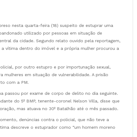
 preso nesta quarta-feira (18) suspeito de estuprar uma
bandonado utilizado por pessoas em situação de
entral da cidade. Segundo relato ouvido pela reportagem,
 a vítima dentro do imóvel e a própria mulher procurou a
licial, por outro estupro e por importunação sexual,
 mulheres em situação de vulnerabilidade. A prisão
unto com a PM.
ma passou por exame de corpo de delito no dia seguinte.
ndante do 5º BMP, tenente-coronel Nelson Villa, disse que
poração, mas atuava no 30º Batalhão até o mês passado.
mento, denúncias contra o policial, que não teve a
a vítima descreve o estuprador como “um homem moreno