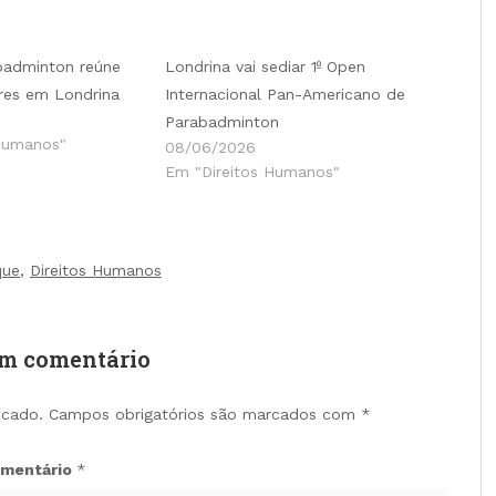
badminton reúne
Londrina vai sediar 1º Open
res em Londrina
Internacional Pan-Americano de
Parabadminton
Humanos"
08/06/2026
Em "Direitos Humanos"
que
,
Direitos Humanos
um comentário
icado.
Campos obrigatórios são marcados com
*
mentário
*