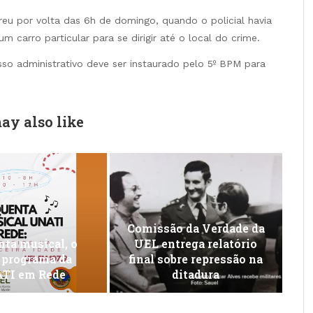
reu por volta das 6h de domingo, quando o policial havia
m carro particular para se dirigir até o local do crime.
o administrativo deve ser instaurado pelo 5º BPM para
ay also like
Comissão da Verdade da
ta musical, o
UEL entrega relatório
 programa da
final sobre repressão na
TI em Rede
ditadura