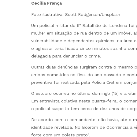
Cecília França
Foto ilustrativa: Scott Rodgerson/Unsplash
Um policial militar do 5º Batalhão de Londrina foi
mulher em situação de rua dentro de um imóvel a
vulnerabilidade e dependentes químicos, na área c
o agressor teria ficado cinco minutos sozinho com
delegacia para denunciar o crime.
Outras duas denúncias surgiram contra o mesmo po
ambos cometidos no final do ano passado e contra
preventiva foi realizada pela Polícia Civil em conj
O estupro ocorreu no último domingo (15) e a víti
Em entrevista coletiva nesta quarta-feira, o coma
o policial suspeito tem cerca de dez anos de cor
De acordo com o comandante, não havia, até o mo
identidade revelada. No Boletim de Ocorrência 
forte com um colete preto”.