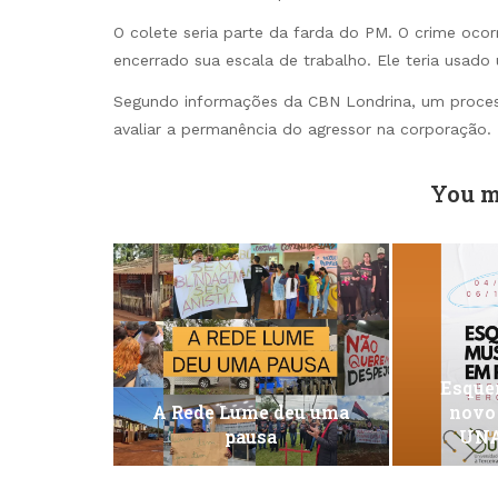
O colete seria parte da farda do PM. O crime ocor
encerrado sua escala de trabalho. Ele teria usado u
Segundo informações da CBN Londrina, um process
avaliar a permanência do agressor na corporação.
You m
Esquen
A Rede Lume deu uma
novo
pausa
UNA