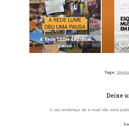
Esquen
A Rede Lume deu uma
novo
pausa
UNA
Tags:
Direi
Deixe 
O seu endereço de e-mail não será publ
Co