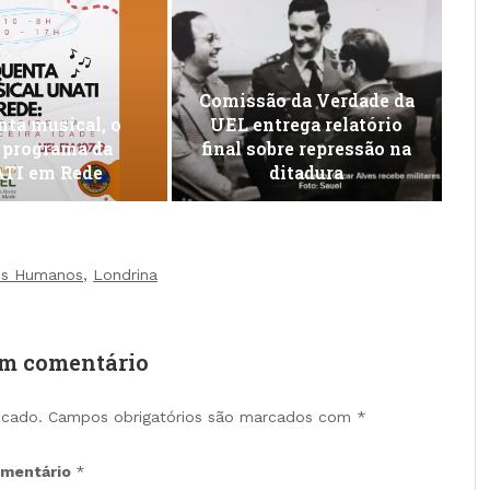
Comissão da Verdade da
ta musical, o
UEL entrega relatório
 programa da
final sobre repressão na
TI em Rede
ditadura
tos Humanos
,
Londrina
um comentário
icado.
Campos obrigatórios são marcados com
*
mentário
*