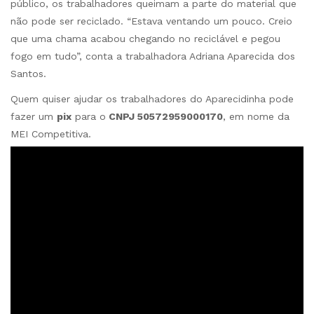
público, os trabalhadores queimam a parte do material que
não pode ser reciclado. “Estava ventando um pouco. Creio
que uma chama acabou chegando no reciclável e pegou
fogo em tudo”, conta a trabalhadora Adriana Aparecida dos
Santos.
Quem quiser ajudar os trabalhadores do Aparecidinha pode
fazer um
pix
para o
CNPJ 50572959000170
, em nome da
MEI Competitiva.