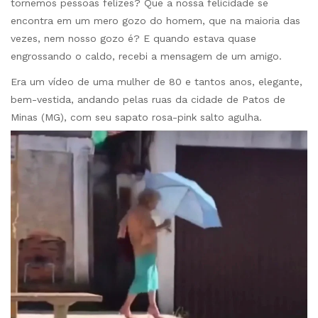
tornemos pessoas felizes? Que a nossa felicidade se
encontra em um mero gozo do homem, que na maioria das
vezes, nem nosso gozo é? E quando estava quase
engrossando o caldo, recebi a mensagem de um amigo.
Era um vídeo de uma mulher de 80 e tantos anos, elegante,
bem-vestida, andando pelas ruas da cidade de Patos de
Minas (MG), com seu sapato rosa-pink salto agulha.