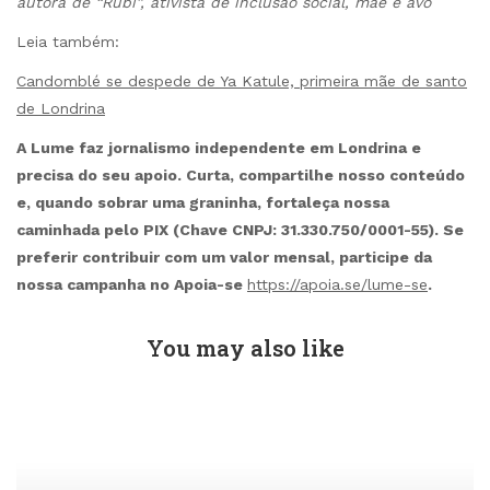
autora de “Rubi”, ativista de inclusão social, mãe e avó
Leia também:
Candomblé se despede de Ya Katule, primeira mãe de santo
de Londrina
A Lume faz jornalismo independente em Londrina e
precisa do seu apoio. Curta, compartilhe nosso conteúdo
e, quando sobrar uma graninha, fortaleça nossa
caminhada pelo PIX (Chave CNPJ: 31.330.750/0001-55). Se
preferir contribuir com um valor mensal, participe da
nossa campanha no Apoia-se
https://apoia.se/lume-se
.
You may also like