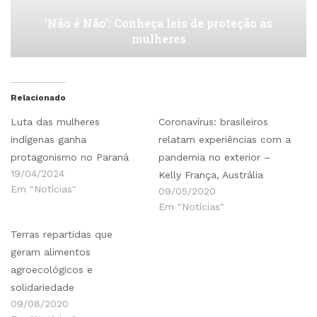
‘Não é Não’: Conheça leis de proteção às
mulheres
Relacionado
Luta das mulheres
Coronavírus: brasileiros
indígenas ganha
relatam experiências com a
protagonismo no Paraná
pandemia no exterior –
19/04/2024
Kelly França, Austrália
Em "Notícias"
09/05/2020
Em "Notícias"
Terras repartidas que
geram alimentos
agroecológicos e
solidariedade
09/08/2020