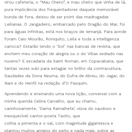
virou cafeteria, o “Mau Cheiro”, e mau cheiro que vinha de lá,
pura implicância dos frequentadores daquele memorável
bunda de fora, deixou de ser point das madrugadas
Leilianas. O Jangadeiro, embarcado pelo Dragão do Mar, foi
para águas infinitas, está nos braços de Iemanjá. Para aonde
foram Caio Mourão, Roniquito, Leila e toda a intelligenza
carioca? Estarão lendo o ‘Sol’ nas bancas de revista, que
enchem meu coração de alegria ou o do Villas sediado nas
nuvens? E escadaria da Saint Roman, em Copacabana, que
tantas vezes subi para estagiar no brilho da contracultura.
Saudades da Dona Neuma, do Eufra de Abreu, do Jagar, do
Nani e do Henfil na redação d’O Pasquim.
Aprendendo e ensinando uma nova lição, conversei com a
minha querida Celina Carvalho, que eu chamo,
carinhosamente, ‘Dama Ramalhete’, viúva do saudoso e
inesquecível cantor-poeta Tavito, que
colhia a pimenta e o sal, com magnitude gigantesca e
plantou muitos amigos do peito e nada mais, sobre as