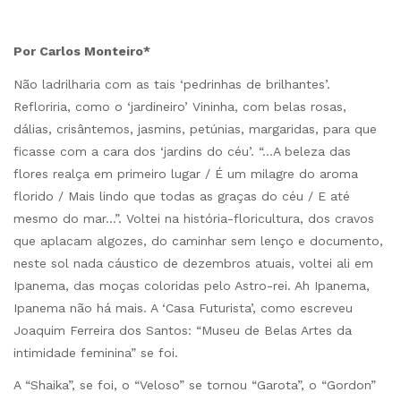
Por Carlos Monteiro*
Não ladrilharia com as tais ‘pedrinhas de brilhantes’.
Refloriria, como o ‘jardineiro’ Vininha, com belas rosas,
dálias, crisântemos, jasmins, petúnias, margaridas, para que
ficasse com a cara dos ‘jardins do céu’. “…A beleza das
flores realça em primeiro lugar / É um milagre do aroma
florido / Mais lindo que todas as graças do céu / E até
mesmo do mar…”. Voltei na história-floricultura, dos cravos
que aplacam algozes, do caminhar sem lenço e documento,
neste sol nada cáustico de dezembros atuais, voltei ali em
Ipanema, das moças coloridas pelo Astro-rei. Ah Ipanema,
Ipanema não há mais. A ‘Casa Futurista’, como escreveu
Joaquim Ferreira dos Santos: “Museu de Belas Artes da
intimidade feminina” se foi.
A “Shaika”, se foi, o “Veloso” se tornou “Garota”, o “Gordon”