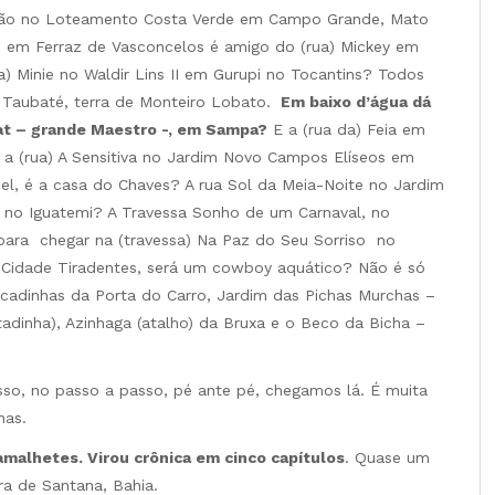
scão no Loteamento Costa Verde em Campo Grande, Mato
 em Ferraz de Vasconcelos é amigo do (rua) Mickey em
) Minie no Waldir Lins II em Gurupi no Tocantins? Todos
m Taubaté, terra de Monteiro Lobato.
Em baixo d’água dá
rat – grande Maestro -, em Sampa?
E a (rua da) Feia em
 a (rua) A Sensitiva no Jardim Novo Campos Elíseos em
el, é a casa do Chaves? A rua Sol da Meia-Noite no Jardim
 no Iguatemi? A Travessa Sonho de um Carnaval, no
para chegar na (travessa) Na Paz do Seu Sorriso no
a Cidade Tiradentes, será um cowboy aquático? Não é só
scadinhas da Porta do Carro, Jardim das Pichas Murchas –
tadinha), Azinhaga (atalho) da Bruxa e o Beco da Bicha –
sso, no passo a passo, pé ante pé, chegamos lá. É muita
has.
amalhetes. Virou crônica em cinco capítulos
. Quase um
ira de Santana, Bahia.