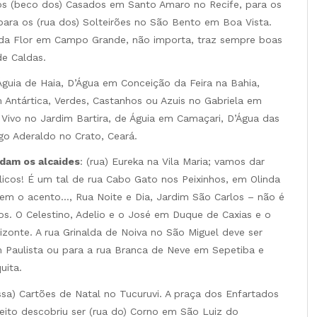
os (beco dos) Casados em Santo Amaro no Recife, para os
 para os (rua dos) Solteirões no São Bento em Boa Vista.
inda Flor em Campo Grande, não importa, traz sempre boas
e Caldas.
guia de Haia, D’Água em Conceição da Feira na Bahia,
 Antártica, Verdes, Castanhos ou Azuis no Gabriela em
Vivo no Jardim Bartira, de Águia em Camaçari, D’Água das
o Aderaldo no Crato, Ceará.
dam os alcaides
: (rua) Eureka na Vila Maria; vamos dar
licos! É um tal de rua Cabo Gato nos Peixinhos, em Olinda
em o acento…, Rua Noite e Dia, Jardim São Carlos – não é
tos. O Celestino, Adelio e o José em Duque de Caxias e o
izonte. A rua Grinalda de Noiva no São Miguel deve ser
m Paulista ou para a rua Branca de Neve em Sepetiba e
uita.
sa) Cartões de Natal no Tucuruvi. A praça dos Enfartados
jeito descobriu ser (rua do) Corno em São Luiz do