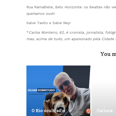
Rua Ramalhete, Belo Horizonte: os Beatles não 
queríamos ouvir!
Salve Tavito e Salve Ney!
*
Carlos Monteiro, 62, é cronista, jornalista, fotóg
mas, acima de tudo, um apaixonado pela Cidade 
You m
O Rio ocult(ad)o
Carioca.