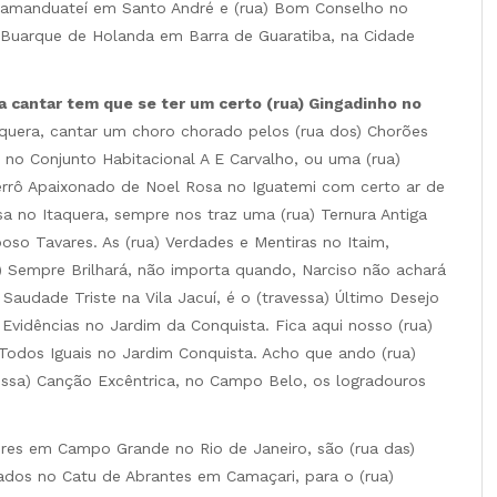
o Tamanduateí em Santo André e (rua) Bom Conselho no
Buarque de Holanda em Barra de Guaratiba, na Cidade
 cantar tem que se ter um certo (rua) Gingadinho no
aquera, cantar um choro chorado pelos (rua dos) Chorões
 no Conjunto Habitacional A E Carvalho, ou uma (rua)
rrô Apaixonado de Noel Rosa no Iguatemi com certo ar de
sa no Itaquera, sempre nos traz uma (rua) Ternura Antiga
poso Tavares. As (rua) Verdades e Mentiras no Itaim,
) Sempre Brilhará, não importa quando, Narciso não achará
 Saudade Triste na Vila Jacuí, é o (travessa) Último Desejo
 Evidências no Jardim da Conquista. Fica aqui nosso (rua)
 Todos Iguais no Jardim Conquista. Acho que ando (rua)
essa) Canção Excêntrica, no Campo Belo, os logradouros
res em Campo Grande no Rio de Janeiro, são (rua das)
nados no Catu de Abrantes em Camaçari, para o (rua)