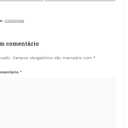
s:
Colunistas
um comentário
icado.
Campos obrigatórios são marcados com
*
mentário
*