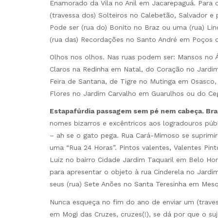
Enamorado da Vila no Anil em Jacarepaguá. Para 
(travessa dos) Solteiros no Calebetão, Salvador e
Pode ser (rua do) Bonito no Braz ou uma (rua) L
(rua das) Recordações no Santo André em Poços d
Olhos nos olhos. Nas ruas podem ser: Mansos no Á
Claros na Redinha em Natal, do Coração no Jardim
Feira de Santana, de Tigre no Mutinga em Osasco, 
Flores no Jardim Carvalho em Guarulhos ou do Ceg
Estapafúrdia passagem sem pé nem cabeça. Bra
nomes bizarros e excêntricos aos logradouros púb
– ah se o gato pega. Rua Cará-Mimoso se suprimir
uma “Rua 24 Horas”. Pintos valentes, Valentes Pin
Luiz no bairro Cidade Jardim Taquaril em Belo Hor
para apresentar o objeto à rua Cinderela no Jardi
seus (rua) Sete Anões no Santa Teresinha em Mesq
Nunca esqueça no fim do ano de enviar um (traves
em Mogi das Cruzes, cruzes(!), se dá por que o su