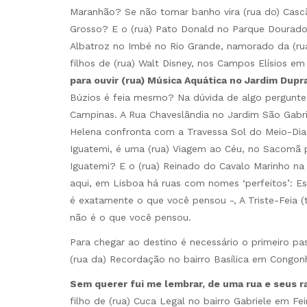
Maranhão? Se não tomar banho vira (rua do) Ca
Grosso? E o (rua) Pato Donald no Parque Dourado
Albatroz no Imbé no Rio Grande, namorado da (rua
filhos de (rua) Walt Disney, nos Campos Elísios e
para ouvir (rua) Música Aquática no Jardim Dup
Búzios é feia mesmo? Na dúvida de algo pergunte
Campinas. A Rua Chaveslândia no Jardim São Gabri
Helena confronta com a Travessa Sol do Meio-Dia
Iguatemi, é uma (rua) Viagem ao Céu, no Sacomã 
Iguatemi? E o (rua) Reinado do Cavalo Marinho n
aqui, em Lisboa há ruas com nomes ‘perfeitos’: E
é exatamente o que você pensou -, A Triste-Feia (
não é o que você pensou.
Para chegar ao destino é necessário o primeiro pa
(rua da) Recordação no bairro Basílica em Congon
Sem querer fui me lembrar, de uma rua e seus r
filho de (rua) Cuca Legal no bairro Gabriele em Fe