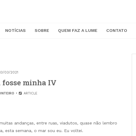
NOTÍCIAS
SOBRE
QUEM FAZ A LUME
CONTATO
13/03/2021
a fosse minha IV
ONTEIRO
ARTICLE
muitas andanças, entre ruas, viadutos, quase não lembro
, esta semana, o mar sou eu. Eu voltei.