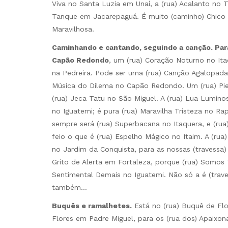
Viva no Santa Luzia em Unaí, a (rua) Acalanto n
Tanque em Jacarepaguá. É muito (caminho) Chico 
Maravilhosa.
Caminhando e cantando, seguindo a canção. Para
Capão Redondo
, um (rua) Coração Noturno no It
na Pedreira. Pode ser uma (rua) Canção Agalopada
Música do Dilema no Capão Redondo. Um (rua) Pie
(rua) Jeca Tatu no São Miguel. A (rua) Lua Lumino
no Iguatemi; é pura (rua) Maravilha Tristeza no Ra
sempre será (rua) Superbacana no Itaquera, e (rua
feio o que é (rua) Espelho Mágico no Itaim. A (rua)
no Jardim da Conquista, para as nossas (travessa)
Grito de Alerta em Fortaleza, porque (rua) Somos
Sentimental Demais no Iguatemi. Não só a é (trav
também…
Buquês e ramalhetes.
Está no (rua) Buquê de Flo
Flores em Padre Miguel, para os (rua dos) Apaixo