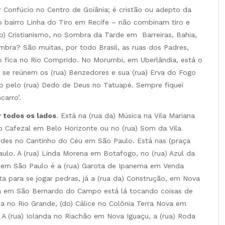
Confúcio no Centro de Goiânia; é cristão ou adepto da
o bairro Linha do Tiro em Recife – não combinam tiro e
 do) Cristianismo, no Sombra da Tarde em Barreiras, Bahia,
mbra? São muitas, por todo Brasil, as ruas dos Padres,
po fica no Rio Comprido. No Morumbi, em Uberlândia, está o
 se reúnem os (rua) Benzedores e sua (rua) Erva do Fogo
o pelo (rua) Dedo de Deus no Tatuapé. Sempre fiquei
carro’.
r todos os lados
. Está na (rua da) Música na Vila Mariana
do Cafezal em Belo Horizonte ou no (rua) Som da Vila
ordes no Cantinho do Céu em São Paulo. Está nas (praça
ulo. A (rua) Linda Morena em Botafogo, no (rua) Azul da
o em São Paulo é a (rua) Garota de Ipanema em Venda
ita para se jogar pedras, já a (rua da) Construção, em Nova
nda em São Bernardo do Campo está lá tocando coisas de
a no Rio Grande, (do) Cálice no Colônia Terra Nova em
A (rua) Iolanda no Riachão em Nova Iguaçu, a (rua) Roda