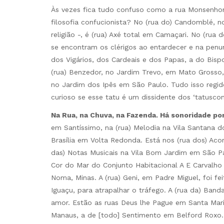
Às vezes fica tudo confuso como a rua Monsenhor 
filosofia confucionista? No (rua do) Candomblé, n
religião -, é (rua) Axé total em Camaçari. No (rua
se encontram os clérigos ao entardecer e na penu
dos Vigários, dos Cardeais e dos Papas, a do Bis
(rua) Benzedor, no Jardim Trevo, em Mato Grosso,
no Jardim dos Ipês em São Paulo. Tudo isso regid
curioso se esse tatu é um dissidente dos ‘tatuscon
Na Rua, na Chuva, na Fazenda. Há sonoridade po
em Santíssimo, na (rua) Melodia na Vila Santana 
Brasília em Volta Redonda. Está nos (rua dos) Ac
das) Notas Musicais na Vila Bom Jardim em São Pa
Cor do Mar do Conjunto Habitacional A E Carvalh
Noma, Minas. A (rua) Geni, em Padre Miguel, foi fe
Iguaçu, para atrapalhar o tráfego. A (rua da) Ba
amor. Estão as ruas Deus lhe Pague em Santa Mari
Manaus, a de [todo] Sentimento em Belford Roxo. 