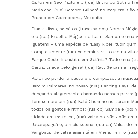
Carlos em São Paulo e o (rua) Brilho do Sol no Frei
Madalena, (rua) Sempre Brilhará no Itaquera. São 
Branco em Cosmorama, Mesquita.
Diante disso, se vê os (travessa dos) Nomes Mágico
e o (rua) Espelho Mágico no Itaim. Sampa é uma v
Iguatemi – uma espécie de ‘Easy Rider’ tupiniquim
Completamente (rua) Valdemir Vira Louco na Vila S
Parque Oeste Industrial em Goiânia? Tudo uma (tr
Garoa, criada pelo genial (rua) Raul Seixas na Fre
Para não perder o passo e o compasso, a musicalida
Jardim Palmares, no nosso (rua) Dancing Days, de 
dançando alegremente chamando nossos pares: (p
Tem sempre um (rua) Balé Chorinho no Jardim Mar
todos os gostos e ritmos: (rua do) Samba e (do) V
Cidade em Petrolina, (rua) Valsa no São João em C
Jacarepaguá e, a mais solene, (rua da) Valsa do 
Vai gostar de valsa assim lá em Viena. Tem o (r