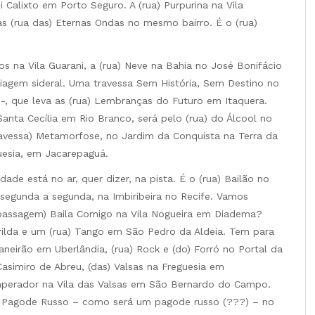
 Calixto em Porto Seguro. A (rua) Purpurina na Vila
as (rua das) Eternas Ondas no mesmo bairro. É o (rua)
s na Vila Guarani, a (rua) Neve na Bahia no José Bonifácio
iagem sideral. Uma travessa Sem História, Sem Destino no
 -, que leva as (rua) Lembranças do Futuro em Itaquera.
anta Cecília em Rio Branco, será pelo (rua) do Álcool no
avessa) Metamorfose, no Jardim da Conquista na Terra da
guesia, em Jacarepaguá.
de está no ar, quer dizer, na pista. É o (rua) Bailão no
segunda a segunda, na Imbiribeira no Recife. Vamos
assagem) Baila Comigo na Vila Nogueira em Diadema?
ilda e um (rua) Tango em São Pedro da Aldeia. Tem para
aneirão em Uberlândia, (rua) Rock e (do) Forró no Portal da
asimiro de Abreu, (das) Valsas na Freguesia em
Imperador na Vila das Valsas em São Bernardo do Campo.
ua) Pagode Russo – como será um pagode russo (???) – no