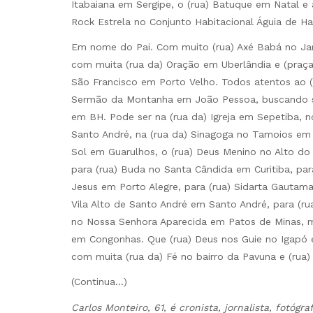
Itabaiana em Sergipe, o (rua) Batuque em Natal e 
Rock Estrela no Conjunto Habitacional Águia de H
Em nome do Pai. Com muito (rua) Axé Babá no Jar
com muita (rua da) Oração em Uberlândia e (praç
São Francisco em Porto Velho. Todos atentos ao 
Sermão da Montanha em João Pessoa, buscando se
em BH. Pode ser na (rua da) Igreja em Sepetiba, n
Santo André, na (rua da) Sinagoga no Tamoios em
Sol em Guarulhos, o (rua) Deus Menino no Alto do 
para (rua) Buda no Santa Cândida em Curitiba, par
Jesus em Porto Alegre, para (rua) Sidarta Gautam
Vila Alto de Santo André em Santo André, para (ru
no Nossa Senhora Aparecida em Patos de Minas, m
em Congonhas. Que (rua) Deus nos Guie no Igapó 
com muita (rua da) Fé no bairro da Pavuna e (rua
(Continua…)
Carlos Monteiro, 61, é cronista, jornalista, fotógr