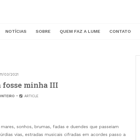
NOTÍCIAS
SOBRE
QUEM FAZ A LUME
CONTATO
11/03/2021
a fosse minha III
ONTEIRO
ARTICLE
o mares, sonhos, brumas, fadas e duendes que passeiam
fúrdias vias, estradas musicais cifradas em acordes passo a