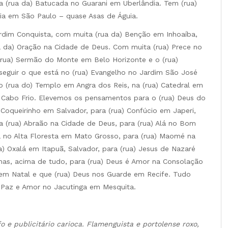
a (rua da) Batucada no Guarani em Uberlândia. Tem (rua)
aia em São Paulo – quase Asas de Águia.
dim Conquista, com muita (rua da) Benção em Inhoaíba,
a da) Oração na Cidade de Deus. Com muita (rua) Prece no
(rua) Sermão do Monte em Belo Horizonte e o (rua)
guir o que está no (rua) Evangelho no Jardim São José
o (rua do) Templo em Angra dos Reis, na (rua) Catedral em
 Cabo Frio. Elevemos os pensamentos para o (rua) Deus do
Coqueirinho em Salvador, para (rua) Confúcio em Japeri,
a (rua) Abraão na Cidade de Deus, para (rua) Alá no Bom
a no Alta Floresta em Mato Grosso, para (rua) Maomé na
a) Oxalá em Itapuã, Salvador, para (rua) Jesus de Nazaré
as, acima de tudo, para (rua) Deus é Amor na Consolação
em Natal e que (rua) Deus nos Guarde em Recife. Tudo
) Paz e Amor no Jacutinga em Mesquita.
afo e publicitário carioca. Flamenguista e portolense roxo,