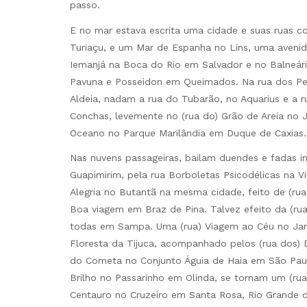
passo.
E no mar estava escrita uma cidade e suas ruas 
Turiaçu, e um Mar de Espanha no Lins, uma aveni
Iemanjá na Boca do Rio em Salvador e no Balneár
Pavuna e Posseidon em Queimados. Na rua dos Pei
Aldeia, nadam a rua do Tubarão, no Aquarius e a r
Conchas, levemente no (rua do) Grão de Areia no 
Oceano no Parque Marilândia em Duque de Caxias.
Nas nuvens passageiras, bailam duendes e fadas i
Guapimirim, pela rua Borboletas Psicodélicas na V
Alegria no Butantã na mesma cidade, feito de (ru
Boa viagem em Braz de Pina. Talvez efeito da (rua
todas em Sampa. Uma (rua) Viagem ao Céu no Jar
Floresta da Tijuca, acompanhado pelos (rua dos) 
do Cometa no Conjunto Águia de Haia em São Paulo
Brilho no Passarinho em Olinda, se tornam um (rua
Centauro no Cruzeiro em Santa Rosa, Rio Grande d