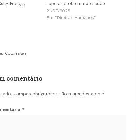
Kelly França,
superar problema de saúde
21/07/2026
Em "Direitos Humanos"
s:
Colunistas
um comentário
icado.
Campos obrigatórios são marcados com
*
mentário
*