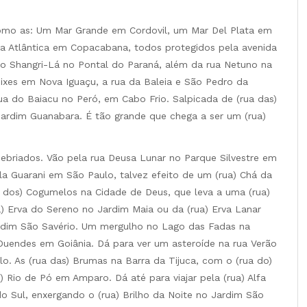
como as: Um Mar Grande em Cordovil, um Mar Del Plata em
da Atlântica em Copacabana, todos protegidos pela avenida
io Shangri-Lá no Pontal do Paraná, além da rua Netuno na
xes em Nova Iguaçu, a rua da Baleia e São Pedro da
ua do Baiacu no Peró, em Cabo Frio. Salpicada de (rua das)
Jardim Guanabara. É tão grande que chega a ser um (rua)
nebriados. Vão pela rua Deusa Lunar no Parque Silvestre em
ila Guarani em São Paulo, talvez efeito de um (rua) Chá da
a dos) Cogumelos na Cidade de Deus, que leva a uma (rua)
) Erva do Sereno no Jardim Maia ou da (rua) Erva Lanar
dim São Savério. Um mergulho no Lago das Fadas na
Duendes em Goiânia. Dá para ver um asteroíde na rua Verão
. As (rua das) Brumas na Barra da Tijuca, com o (rua do)
) Rio de Pó em Amparo. Dá até para viajar pela (rua) Alfa
o Sul, enxergando o (rua) Brilho da Noite no Jardim São