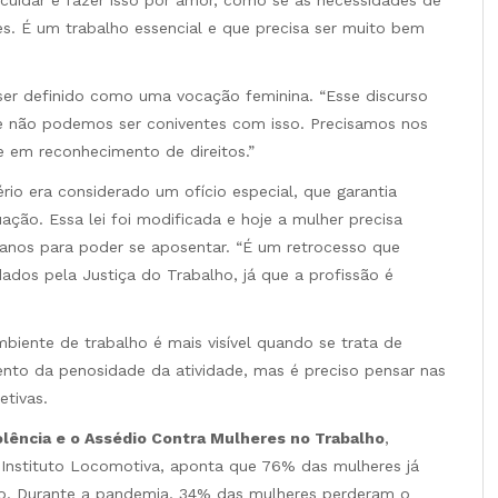
es. É um trabalho essencial e que precisa ser muito bem
ser definido como uma vocação feminina. “Esse discurso
 e não podemos ser coniventes com isso. Precisamos nos
te em reconhecimento de direitos.”
rio era considerado um ofício especial, que garantia
ção. Essa lei foi modificada e hoje a mulher precisa
 anos para poder se aposentar. “É um retrocesso que
ados pela Justiça do Trabalho, já que a profissão é
iente de trabalho é mais visível quando se trata de
mento da penosidade da atividade, mas é preciso pensar nas
etivas.
lência e o Assédio Contra Mulheres no Trabalho
,
e Instituto Locomotiva, aponta que 76% das mulheres já
lho. Durante a pandemia, 34% das mulheres perderam o