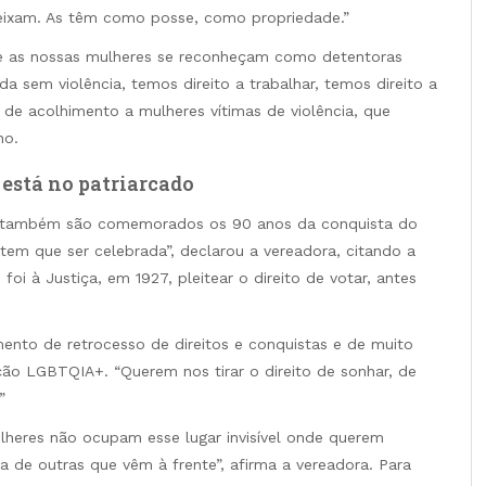
eixam. As têm como posse, como propriedade.”
que as nossas mulheres se reconheçam como detentoras
da sem violência, temos direito a trabalhar, temos direito a
s de acolhimento a mulheres vítimas de violência, que
ho.
está no patriarcado
 também são comemorados os 90 anos da conquista do
 tem que ser celebrada”, declarou a vereadora, citando a
oi à Justiça, em 1927, pleitear o direito de votar, antes
ento de retrocesso de direitos e conquistas e de muito
ção LGBTQIA+. “Querem nos tirar o direito de sonhar, de
”
ulheres não ocupam esse lugar invisível onde querem
a de outras que vêm à frente”, afirma a vereadora. Para