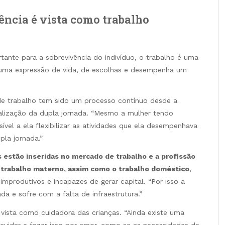
ência é vista como trabalho
tante para a sobrevivência do indivíduo, o trabalho é uma
É uma expressão de vida, de escolhas e desempenha um
e trabalho tem sido um processo contínuo desde a
alização da dupla jornada. “Mesmo a mulher tendo
vel a ela flexibilizar as atividades que ela desempenhava
pla jornada.”
 estão inseridas no mercado de trabalho e a profissão
rabalho materno, assim como o trabalho doméstico
,
mprodutivos e incapazes de gerar capital. “Por isso a
a e sofre com a falta de infraestrutura.”
 vista como cuidadora das crianças. “Ainda existe uma
cuidar e fazer isso por amor, como se as necessidades de