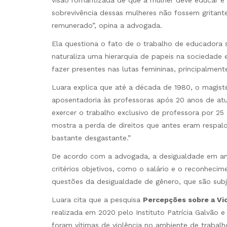
sobrevivência dessas mulheres não fossem gritant
remunerado”, opina a advogada.
Ela questiona o fato de o trabalho de educadora 
naturaliza uma hierarquia de papeis na sociedade
fazer presentes nas lutas femininas, principalmen
Luara explica que até a década de 1980, o magisté
aposentadoria às professoras após 20 anos de atua
exercer o trabalho exclusivo de professora por 25
mostra a perda de direitos que antes eram respald
bastante desgastante.”
De acordo com a advogada, a desigualdade em amb
critérios objetivos, como o salário e o reconheci
questões da desigualdade de gênero, que são subj
Luara cita que a pesquisa
Percepções sobre a Vio
realizada em 2020 pelo Instituto Patrícia Galvão 
foram vítimas de violência no ambiente de traba