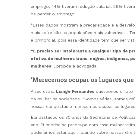
emprego, 44% tiveram redução salarial, 56% tive
de perder o emprego.
“Esses dados mostram a precariedade e a desval
mais sofre são as populações mais vulneráveis. T
é primordial, pois essa identidade tem que ser vi
“É preciso ser intolerante a qualquer tipo de pr
efetiva de mulheres trans, negras, indígenas, p
mulheres”
, propõe a advogada.
‘Merecemos ocupar os lugares que
A secretária
Liange Fernandes
questionou o fato 
da mulher na sociedade. “Somos várias, somos mú
nossas conquistas e merecemos ocupar os lugare
Ela destacou os 30 anos da Secretaria de Política
ano. “Londrina se preocupa com essa mulher vítim
poderíamos estar aqui, falando sobre nossos dire