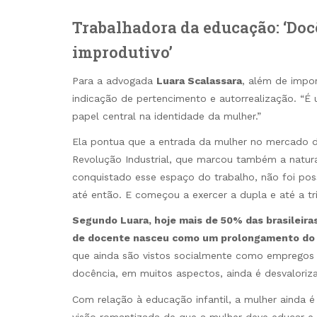
Trabalhadora da educação: ‘Doc
improdutivo’
Para a advogada
Luara Scalassara
, além de impor
indicação de pertencimento e autorrealização. “
papel central na identidade da mulher.”
Ela pontua que a entrada da mulher no mercado d
Revolução Industrial, que marcou também a natur
conquistado esse espaço do trabalho, não foi possí
até então. E começou a exercer a dupla e até a tri
Segundo Luara, hoje mais de 50% das brasileiras
de docente nasceu como um prolongamento do t
que ainda são vistos socialmente como empregos i
docência, em muitos aspectos, ainda é desvalorizad
Com relação à educação infantil, a mulher ainda é
visão romantizada de que a mulher deve educar e 