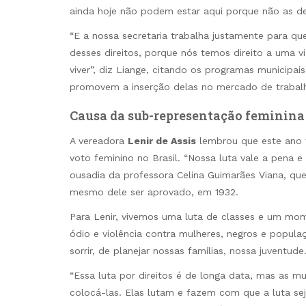
ainda hoje não podem estar aqui porque não as d
“E a nossa secretaria trabalha justamente para 
desses direitos, porque nós temos direito a uma vi
viver”, diz Liange, citando os programas municipai
promovem a inserção delas no mercado de trabal
Causa da sub-representação feminina 
A vereadora
Lenir de Assis
lembrou que este ano
voto feminino no Brasil. “Nossa luta vale a pena e
ousadia da professora Celina Guimarães Viana, que f
mesmo dele ser aprovado, em 1932.
Para Lenir, vivemos uma luta de classes e um mom
ódio e violência contra mulheres, negros e popula
sorrir, de planejar nossas famílias, nossa juventude.
“Essa luta por direitos é de longa data, mas as m
colocá-las. Elas lutam e fazem com que a luta sej