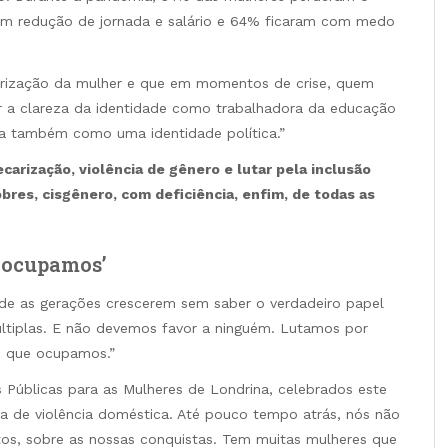
ram redução de jornada e salário e 64% ficaram com medo
orização da mulher e que em momentos de crise, quem
er a clareza da identidade como trabalhadora da educação
sta também como uma identidade política.”
ecarização, violência de gênero e lutar pela inclusão
obres, cisgênero, com deficiência, enfim, de todas as
 ocupamos’
de as gerações crescerem sem saber o verdadeiro papel
ltiplas. E não devemos favor a ninguém. Lutamos por
s que ocupamos.”
s Públicas para as Mulheres de Londrina, celebrados este
a de violência doméstica. Até pouco tempo atrás, nós não
itos, sobre as nossas conquistas. Tem muitas mulheres que