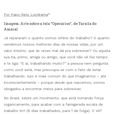
Por Papo Reto Londrama
*
Imagem: Arte sobre a tela “Operários”, de Tarsila do
Amaral
Já repararam o quanto somos reféns do trabalho? O quanto
vendemos nossos melhores dias de nossas vidas, por um
valor irrisório, que às vezes mal dá pra sobreviver? Ou aquela
sua tia, primo, amiga ou amigo, que você não vê faz tempo
e te liga: “E aí, trabalhando muito?” a pessoa nem pergunta
como você está, mas preocupa-se com o fato de estar
trabalhando. Isso é mais comum do que imaginamos – até
inconscientemente – porque desde que nascemos, somos
obrigados a encontrar meios para sobreviver.
No Brasil, existe um movimento, que está tomando força
organicamente, para acabar com a famigerada escala de
trabalho 6×1 (6 dias trabalhados, para 1 de folga). O VAT