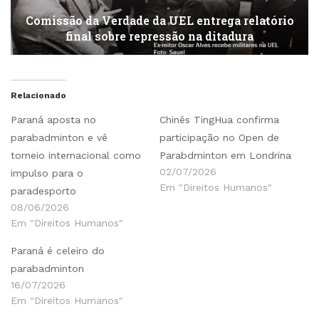
Comissão da Verdade da UEL entrega relatório
final sobre repressão na ditadura
Relacionado
Paraná aposta no
Chinês TingHua confirma
parabadminton e vê
participação no Open de
torneio internacional como
Parabdminton em Londrina
02/07/2026
impulso para o
Em "Direitos Humanos"
paradesporto
08/06/2026
Em "Direitos Humanos"
Paraná é celeiro do
parabadminton
16/07/2026
Em "Direitos Humanos"