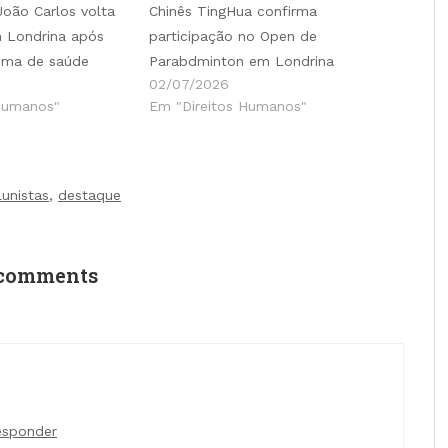
João Carlos volta
Chinês TingHua confirma
 Londrina após
participação no Open de
ema de saúde
Parabdminton em Londrina
02/07/2026
Humanos"
Em "Direitos Humanos"
lunistas
,
destaque
comments
esponder