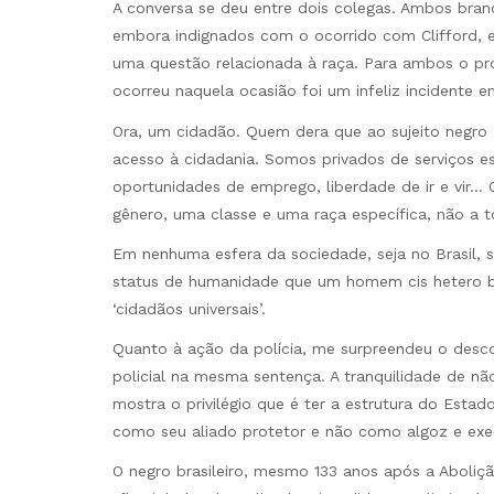
A conversa se deu entre dois colegas. Ambos bran
embora indignados com o ocorrido com Clifford,
uma questão relacionada à raça. Para ambos o pro
ocorreu naquela ocasião foi um infeliz incidente e
Ora, um cidadão. Quem dera que ao sujeito negro –
acesso à cidadania. Somos privados de serviços e
oportunidades de emprego, liberdade de ir e vir… 
gênero, uma classe e uma raça específica, não a t
Em nenhuma esfera da sociedade, seja no Brasil, 
status de humanidade que um homem cis hetero br
‘cidadãos universais’.
Quanto à ação da polícia, me surpreendeu o desco
policial na mesma sentença. A tranquilidade de nã
mostra o privilégio que é ter a estrutura do Estado
como seu aliado protetor e não como algoz e exe
O negro brasileiro, mesmo 133 anos após a Aboliçã