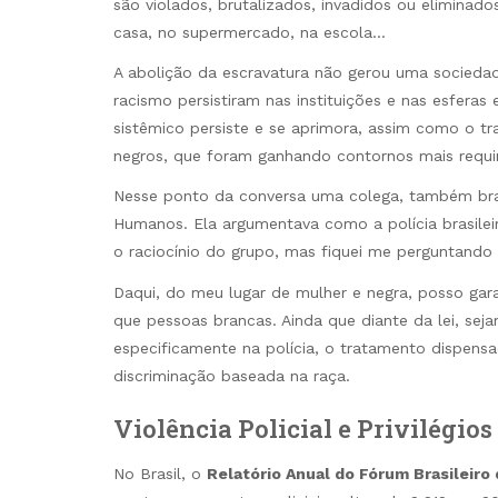
são violados, brutalizados, invadidos ou elimina
casa, no supermercado, na escola…
A abolição da escravatura não gerou uma sociedade 
racismo persistiram nas instituições e nas esferas e
sistêmico persiste e se aprimora, assim como o t
negros, que foram ganhando contornos mais requi
Nesse ponto da conversa uma colega, também bran
Humanos. Ela argumentava como a polícia brasil
o raciocínio do grupo, mas fiquei me perguntando 
Daqui, do meu lugar de mulher e negra, posso gar
que pessoas brancas. Ainda que diante da lei, se
especificamente na polícia, o tratamento dispens
discriminação baseada na raça.
Violência Policial e Privilégio
No Brasil, o
Relatório Anual do Fórum Brasileir