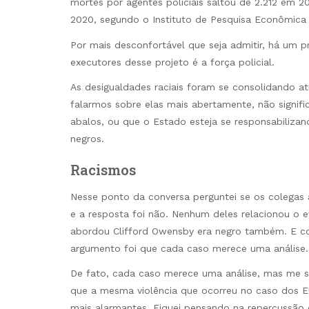
mortes por agentes policiais saltou de 2.212 em
2020, segundo o Instituto de Pesquisa Econômica 
Por mais desconfortável que seja admitir, há um 
executores desse projeto é a força policial.
As desigualdades raciais foram se consolidando a
falarmos sobre elas mais abertamente, não signifi
abalos, ou que o Estado esteja se responsabilizand
negros.
Racismos
Nesse ponto da conversa perguntei se os colegas
e a resposta foi não. Nenhum deles relacionou o 
abordou Clifford Owensby era negro também. E com 
argumento foi que cada caso merece uma análise.
De fato, cada caso merece uma análise, mas me su
que a mesma violência que ocorreu no caso dos E
mais alarmantes. Fiquei pensando na repercussão