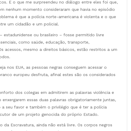
cos. E o que me surpreendeu no diálogo entre eles foi que,
 em nenhum momento consideraram que havia no episódio
blema é que a polícia norte-americana é violenta e o que
ntre um cidadão e um policial.
 estadunidense ou brasileiro – fosse permitido livre
ssenciais, como saúde, educação, transporte,
Os acessos, mesmo a direitos básicos, estão restritos a um
odos.
seja nos EUA, as pessoas negras conseguem acessar o
anco europeu desfruta, afinal estes são os considerados
nforto dos colegas em admitirem as palavras violência e
o enxergarem essas duas palavras obrigatoriamente juntas,
 a seu favor e também o privilégio que é ter a polícia
cutor de um projeto genocida do próprio Estado.
o da Escravatura, ainda não está livre. Os corpos negros