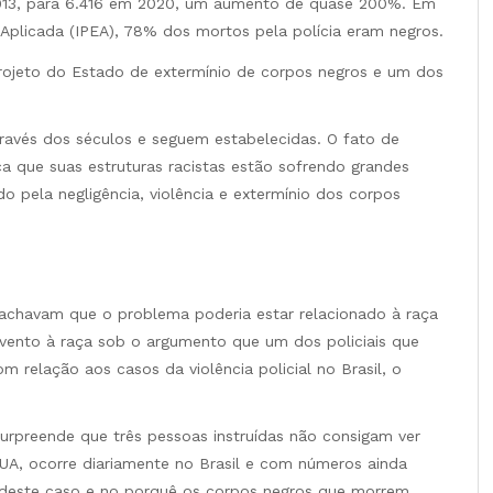
 2013, para 6.416 em 2020, um aumento de quase 200%. Em
Aplicada (IPEA), 78% dos mortos pela polícia eram negros.
projeto do Estado de extermínio de corpos negros e um dos
través dos séculos e seguem estabelecidas. O fato de
ca que suas estruturas racistas estão sofrendo grandes
o pela negligência, violência e extermínio dos corpos
 achavam que o problema poderia estar relacionado à raça
evento à raça sob o argumento que um dos policiais que
relação aos casos da violência policial no Brasil, o
rpreende que três pessoas instruídas não consigam ver
UA, ocorre diariamente no Brasil e com números ainda
 deste caso e no porquê os corpos negros que morrem