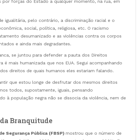
dos por forças do Estado a qualquer momento, na rua, em
igualitária, pelo contrário, a discriminação racial e o
conômica, social, política, religiosa, etc. O racismo
ratamento desumanizado e as violências contra os corpos
ntados e ainda mais degradantes.
ca, se juntou para defender a pauta dos Direitos
eira é mais humanizada que nos EUA. Segui acompanhando
dos direitos de quais humanos eles estariam falando.
antir que estou longe de desfrutar dos mesmos direitos
jamos todos, supostamente, iguais, pensando
ado à população negra não se dissocia da violência, nem de
s da Branquitude
o de Segurança Pública (FBSP)
mostrou que o número de