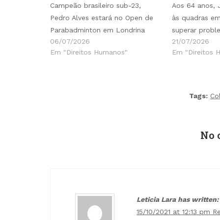
Campeão brasileiro sub-23,
Aos 64 anos, 
Pedro Alves estará no Open de
às quadras em
Parabadminton em Londrina
superar probl
06/07/2026
21/07/2026
Em "Direitos Humanos"
Em "Direitos 
Tags:
Co
No 
Leticia Lara has written:
15/10/2021 at 12:13 pm
R