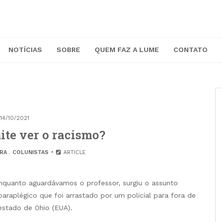
NOTÍCIAS
SOBRE
QUEM FAZ A LUME
CONTATO
14/10/2021
ite ver o racismo?
ARA
.
COLUNISTAS
ARTICLE
enquanto aguardávamos o professor, surgiu o assunto
araplégico que foi arrastado por um policial para fora de
estado de Ohio (EUA).