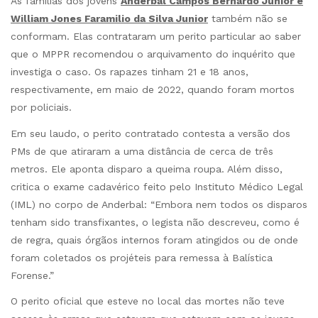
As famílias dos jovens
Anderbal Campos Bernardo Júnior e
William Jones Faramilio da Silva Junior
também não se
conformam. Elas contrataram um perito particular ao saber
que o MPPR recomendou o arquivamento do inquérito que
investiga o caso. Os rapazes tinham 21 e 18 anos,
respectivamente, em maio de 2022, quando foram mortos
por policiais.
Em seu laudo, o perito contratado contesta a versão dos
PMs de que atiraram a uma distância de cerca de três
metros. Ele aponta disparo a queima roupa. Além disso,
critica o exame cadavérico feito pelo Instituto Médico Legal
(IML) no corpo de Anderbal: “Embora nem todos os disparos
tenham sido transfixantes, o legista não descreveu, como é
de regra, quais órgãos internos foram atingidos ou de onde
foram coletados os projéteis para remessa à Balística
Forense.”
O perito oficial que esteve no local das mortes não teve