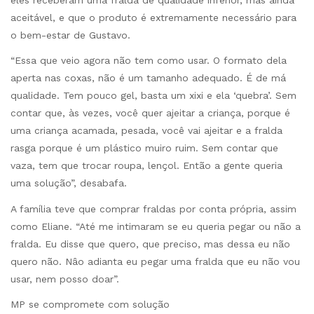
eles receberam uma fralda de qualidade inferior, mas ainda
aceitável, e que o produto é extremamente necessário para
o bem-estar de Gustavo.
“Essa que veio agora não tem como usar. O formato dela
aperta nas coxas, não é um tamanho adequado. É de má
qualidade. Tem pouco gel, basta um xixi e ela ‘quebra’. Sem
contar que, às vezes, você quer ajeitar a criança, porque é
uma criança acamada, pesada, você vai ajeitar e a fralda
rasga porque é um plástico muiro ruim. Sem contar que
vaza, tem que trocar roupa, lençol. Então a gente queria
uma solução”, desabafa.
A família teve que comprar fraldas por conta própria, assim
como Eliane. “Até me intimaram se eu queria pegar ou não a
fralda. Eu disse que quero, que preciso, mas dessa eu não
quero não. Nâo adianta eu pegar uma fralda que eu não vou
usar, nem posso doar”.
MP se compromete com solução