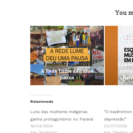
You m
Esquen
A Rede Lume deu uma
novo
pausa
UNA
Relacionado
Luta das mulheres indígenas
“O badminton 
ganha protagonismo no Paraná
depressão”
19/04/2024
23/07/2026
Em "Notícias"
Em "Direitos 