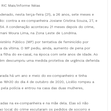
 RIC Mais/Informe Néias
ndenado, nesta terça-feira (21), a 26 anos, sete meses e
dio: contra a ex-companheira Josiane Cristina Souza, 27, e
a, 54. A condenação aconteceu 21 meses depois do crime,
rnani Moura Lima, na Zona Leste de Londrina.
istério Público (MP) por tentativa de feminicídio por
sa da vítima. O MP pediu, ainda, aumento de pena por
da filha do ex-casal, na época com sete anos de idade. Ao
mbém descumpriu uma medida protetiva de urgência deferida
arada há um ano e meio do ex-companheiro e tinha
às 18h30 do dia 4 de outubro de 2020, Licélio rompeu a
 pela polícia e entrou na casa das duas mulheres,
facadas na ex-companheira e na mãe dela. Elas só não
o local do crime escutaram os pedidos de socorro e