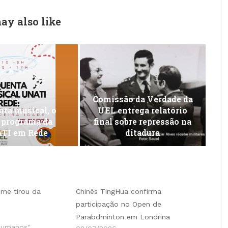
ay also like
Comissão da Verdade da
ta musical, o
UEL entrega relatório
 programa da
final sobre repressão na
TI em Rede
ditadura
me tirou da
Chinês TingHua confirma
participação no Open de
Parabdminton em Londrina
Humanos"