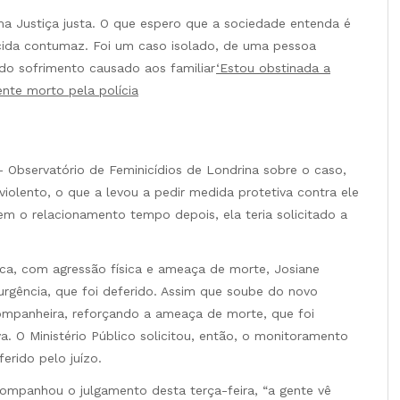
a Justiça justa. O que espero que a sociedade entenda é
icida contumaz. Foi um caso isolado, de uma pessoa
do sofrimento causado aos familiar
‘Estou obstinada a
nte morto pela polícia
 Observatório de Feminicídios de Londrina sobre o caso,
iolento, o que a levou a pedir medida protetiva contra ele
 o relacionamento tempo depois, ela teria solicitado a
ca, com agressão física e ameaça de morte, Josiane
urgência, que foi deferido. Assim que soube do novo
companheira, reforçando a ameaça de morte, que foi
. O Ministério Público solicitou, então, o monitoramento
erido pelo juízo.
companhou o julgamento desta terça-feira, “a gente vê