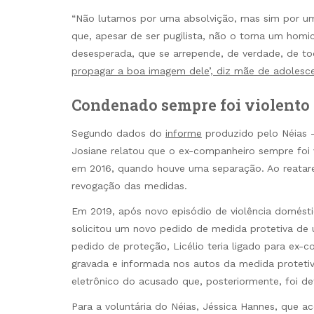
“Não lutamos por uma absolvição, mas sim por um
que, apesar de ser pugilista, não o torna um hom
desesperada, que se arrepende, de verdade, de to
propagar a boa imagem dele’, diz mãe de adolesce
Condenado sempre foi violento
Segundo dados do
informe
produzido pelo Néias –
Josiane relatou que o ex-companheiro sempre foi v
em 2016, quando houve uma separação. Ao reatarem
revogação das medidas.
Em 2019, após novo episódio de violência domésti
solicitou um novo pedido de medida protetiva de 
pedido de proteção, Licélio teria ligado para ex-
gravada e informada nos autos da medida protetiva
eletrônico do acusado que, posteriormente, foi def
Para a voluntária do Néias, Jéssica Hannes, que a