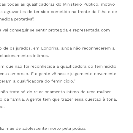
as todas as qualificadoras do Ministério Público, motivo
as agravantes de ter sido cometido na frente da filha e de
edida protetiva”.
 vai conseguir se sentir protegida e representada com
to de os jurados, em Londrina, ainda não reconhecerem a
relacionamentos íntimos.
 que não foi reconhecida a qualificadora do feminicídio
mento amoroso. E a gente vê nesse julgamento novamente.
eram a qualificadora do feminicídio.”
a não trata só do relacionamento íntimo de uma mulher
da família. A gente tem que trazer essa questão à tona,
ca.
diz mãe de adolescente morto pela polícia