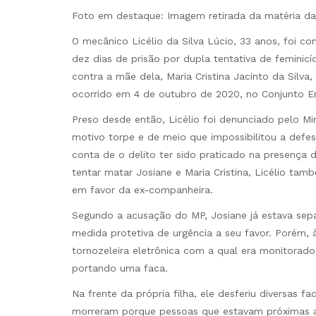
Foto em destaque: Imagem retirada da matéria da
O mecânico Licélio da Silva Lúcio, 33 anos, foi co
dez dias de prisão por dupla tentativa de feminicí
contra a mãe dela, Maria Cristina Jacinto da Silv
ocorrido em 4 de outubro de 2020, no Conjunto E
Preso desde então, Licélio foi denunciado pelo Min
motivo torpe e de meio que impossibilitou a defe
conta de o delito ter sido praticado na presença 
tentar matar Josiane e Maria Cristina, Licélio ta
em favor da ex-companheira.
Segundo a acusação do MP, Josiane já estava sep
medida protetiva de urgência a seu favor. Porém, 
tornozeleira eletrônica com a qual era monitorado
portando uma faca.
Na frente da própria filha, ele desferiu diversas 
morreram porque pessoas que estavam próximas a