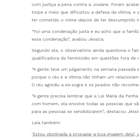
com justiça a pena contra a Josiane. Foram acatad
torpe e meio que dificultou a defesa da vítima, e 
ter cometido o crime depois de ter descumprido m
“Foi uma condenação justa e eu acho que a família
essa condenação”, avaliou Jéssica.
Segundo ela, o observatório ainda questiona o fa
qualificadora de feminicídio em questões fora de 
“A gente teve um julgamento na semana passada em
porque o réu e a vítima não tinham um relaciona
O réu agrediu a ex-sogra e os jurados não reconhec
“A gente precisa lembrar que a Lei Maria da Penh
com homem, ela envolve todas as pessoas que são 
para as pessoas se sensibilizarem”, destacou Jéssi
Leia também:
‘Estou obstinada a propagar a boa imagem dele’, 