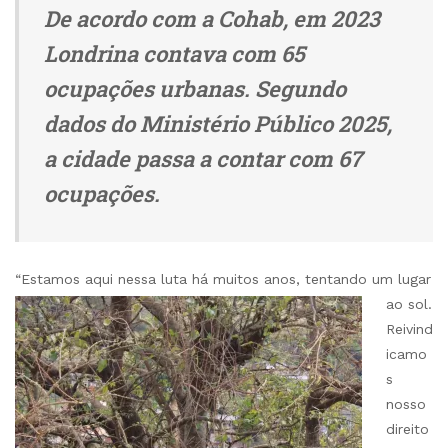
De acordo com a Cohab, em 2023
Londrina contava com 65
ocupações urbanas. Segundo
dados do Ministério Público 2025,
a cidade passa a contar com 67
ocupações.
“Estamo
s aqui nessa luta há muitos anos, tentando um lugar
ao sol.
Reivind
icamo
s
nosso
direito