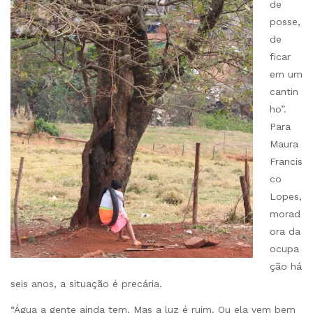
de
posse,
de
ficar
em um
cantin
ho”.
Para
Maura
Francis
co
Lopes,
morad
ora da
ocupa
ção há
seis anos, a situação é precária.
“Água a gente ainda tem. Mas a luz é ruim. Ou ela vem bem