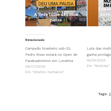
Esquen
A Rede Lume deu uma
novo
pausa
UNA
Relacionado
Campeão brasileiro sub-23,
Luta das mulh
Pedro Alves estará no Open de
ganha protago
19/04/2024
Parabadminton em Londrina
Em "Notícias"
06/07/2026
Em "Direitos Humanos"
Tags:
D