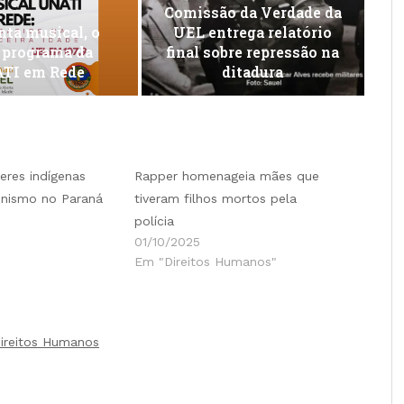
Comissão da Verdade da
ta musical, o
UEL entrega relatório
 programa da
final sobre repressão na
TI em Rede
ditadura
eres indígenas
Rapper homenageia mães que
nismo no Paraná
tiveram filhos mortos pela
polícia
01/10/2025
Em "Direitos Humanos"
ireitos Humanos