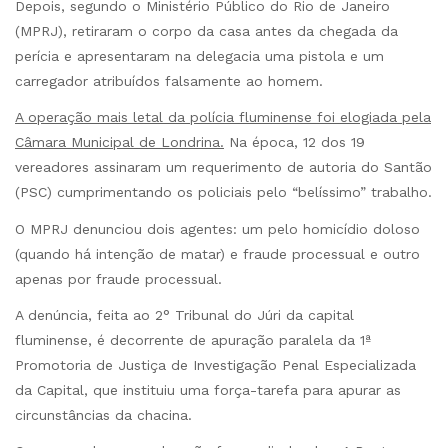
Depois, segundo o Ministério Público do Rio de Janeiro
(MPRJ), retiraram o corpo da casa antes da chegada da
perícia e apresentaram na delegacia uma pistola e um
carregador atribuídos falsamente ao homem.
A operação mais letal da polícia fluminense foi elogiada pela
Câmara Municipal de Londrina.
Na época, 12 dos 19
vereadores assinaram um requerimento de autoria do Santão
(PSC) cumprimentando os policiais pelo “belíssimo” trabalho.
O MPRJ denunciou dois agentes: um pelo homicídio doloso
(quando há intenção de matar) e fraude processual e outro
apenas por fraude processual.
A denúncia, feita ao 2° Tribunal do Júri da capital
fluminense, é decorrente de apuração paralela da 1ª
Promotoria de Justiça de Investigação Penal Especializada
da Capital, que instituiu uma força-tarefa para apurar as
circunstâncias da chacina.