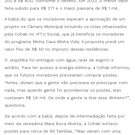
200 a R$ 800, conforme o terreno. Em 2023, o menor valor
teria subido para R$ 271 e o maior passaria de R$ 1 mil.
A babá diz que os moradores esperam a aprovação de um
projeto na Câmara Municipal incluindo os lotes urbanizados
pela Cohab no IPTU Social, que já beneficia os moradores
do programa Minha Casa Minha Vida. A proposta prevê um
valor fixo de R$ 50 no imposto dessas residências.
O Jequitibá foi entregue com água, rede de esgoto e
asfalto. Para ter acesso à energia elétrica, a Cohab informou
que os futuros moradores precisariam comprar postes.
“Antes, diziam que a gente não precisava se preocupar com
nada, mas quando gente foi providenciar os postes, eles
custavam R$ 1,8 mil. De onde a gente ia tirar esse dinheiro?”,
questiona.
De acordo com a babá, depois de intermediação feita por
meio da vereadora Mara Boca Aberta, a Cohab sorteou
postes para cerca de 90 famílias. “Mas vieram com uma