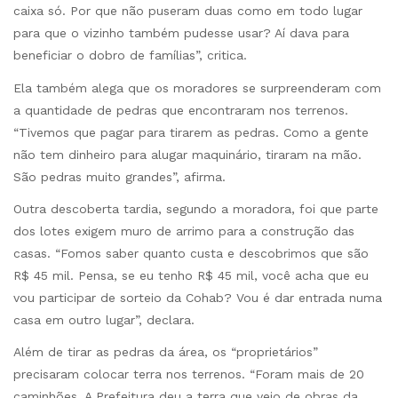
caixa só. Por que não puseram duas como em todo lugar
para que o vizinho também pudesse usar? Aí dava para
beneficiar o dobro de famílias”, critica.
Ela também alega que os moradores se surpreenderam com
a quantidade de pedras que encontraram nos terrenos.
“Tivemos que pagar para tirarem as pedras. Como a gente
não tem dinheiro para alugar maquinário, tiraram na mão.
São pedras muito grandes”, afirma.
Outra descoberta tardia, segundo a moradora, foi que parte
dos lotes exigem muro de arrimo para a construção das
casas. “Fomos saber quanto custa e descobrimos que são
R$ 45 mil. Pensa, se eu tenho R$ 45 mil, você acha que eu
vou participar de sorteio da Cohab? Vou é dar entrada numa
casa em outro lugar”, declara.
Além de tirar as pedras da área, os “proprietários”
precisaram colocar terra nos terrenos. “Foram mais de 20
caminhões. A Prefeitura deu a terra que veio de obras da