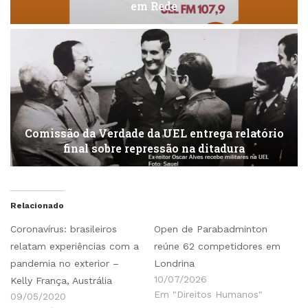
em Rede
Comissão da Verdade da UEL entrega relatório
final sobre repressão na ditadura
Relacionado
Coronavírus: brasileiros
Open de Parabadminton
relatam experiências com a
reúne 62 competidores em
pandemia no exterior –
Londrina
10/07/2026
Kelly França, Austrália
Em "Direitos Humanos"
09/05/2020