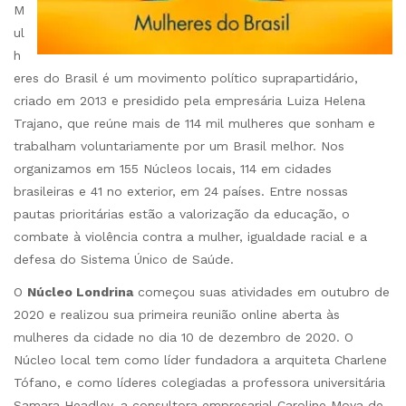
M
ul
h
eres do Brasil é um movimento político suprapartidário,
criado em 2013 e presidido pela empresária Luiza Helena
Trajano, que reúne mais de 114 mil mulheres que sonham e
trabalham voluntariamente por um Brasil melhor. Nos
organizamos em 155 Núcleos locais, 114 em cidades
brasileiras e 41 no exterior, em 24 países. Entre nossas
pautas prioritárias estão a valorização da educação, o
combate à violência contra a mulher, igualdade racial e a
defesa do Sistema Único de Saúde.
O
Núcleo Londrina
começou suas atividades em outubro de
2020 e realizou sua primeira reunião online aberta às
mulheres da cidade no dia 10 de dezembro de 2020. O
Núcleo local tem como líder fundadora a arquiteta Charlene
Tófano, e como líderes colegiadas a professora universitária
Samara Headley, a consultora empresarial Caroline Moya de