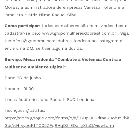
Morais, a administradora de empresas Vanessa Tófano e a
jornalista e atriz Nilma Raquel Silva.
Como participar
: todas as mulheres são bem-vindas, basta
cadastrar-se pelo
www.grupomulheresdobrasil.com.br
. Siga
também @grupomulheresdobrasillondrina no Instagram e
envie uma DM, se tiver alguma dúvida.
Serviço: Mesa redonda “Combate à Violência Contra a
Mulher no Ambiente Digital”
Data: 28 de junho
Horário: 19h30
Local: Auditório João Paulo II PUC Londrina
Inscrições gratuitas:
https://docs.google.com/forms/d/e/1FAIpQLSdraaKUob1z7bk
GdgvlH-vyoqKfTO05ZFqRHqDZrEDa_gXtaQ/viewform