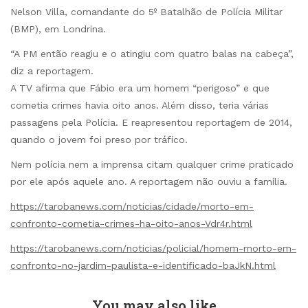
Nelson Villa, comandante do 5º Batalhão de Polícia Militar
(BMP), em Londrina.
“A PM então reagiu e o atingiu com quatro balas na cabeça”,
diz a reportagem.
A TV afirma que Fábio era um homem “perigoso” e que
cometia crimes havia oito anos. Além disso, teria várias
passagens pela Polícia. E reapresentou reportagem de 2014,
quando o jovem foi preso por tráfico.
Nem polícia nem a imprensa citam qualquer crime praticado
por ele após aquele ano. A reportagem não ouviu a família.
https://tarobanews.com/noticias/cidade/morto-em-
confronto-cometia-crimes-ha-oito-anos-Vdr4r.html
https://tarobanews.com/noticias/policial/homem-morto-em-
confronto-no-jardim-paulista-e-identificado-baJkN.html
You may also like