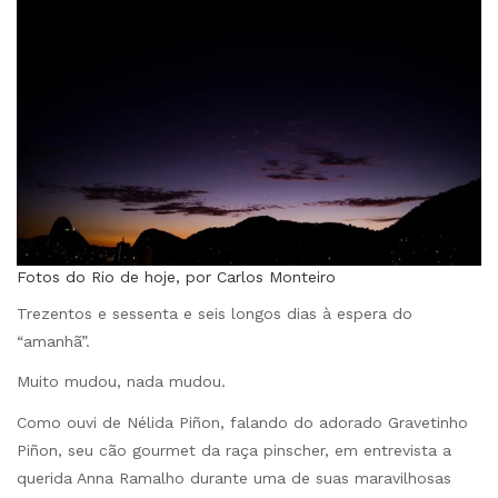
Fotos do Rio de hoje, por Carlos Monteiro
Trezentos e sessenta e seis longos dias à espera do
“amanhã”.
Muito mudou, nada mudou.
Como ouvi de Nélida Piñon, falando do adorado Gravetinho
Piñon, seu cão gourmet da raça pinscher, em entrevista a
querida Anna Ramalho durante uma de suas maravilhosas