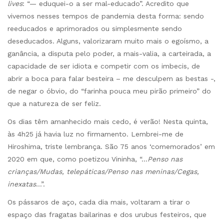
lives
: “— eduquei-o a ser mal-educado”. Acredito que
vivemos nesses tempos de pandemia desta forma: sendo
reeducados e aprimorados ou simplesmente sendo
deseducados. Alguns, valorizaram muito mais o egoísmo, a
ganância, a disputa pelo poder, a mais-valia, a carteirada, a
capacidade de ser idiota e competir com os imbecis, de
abrir a boca para falar besteira – me desculpem as bestas -,
de negar o óbvio, do “farinha pouca meu pirão primeiro” do
que a natureza de ser feliz.
Os dias têm amanhecido mais cedo, é verão! Nesta quinta,
às 4h25 já havia luz no firmamento. Lembrei-me de
Hiroshima, triste lembrança. São 75 anos ‘comemorados’ em
2020 em que, como poetizou Vininha, “…
Penso nas
crianças/Mudas, telepáticas/Penso nas meninas/Cegas,
inexatas
…”.
Os pássaros de aço, cada dia mais, voltaram a tirar o
espaço das fragatas bailarinas e dos urubus festeiros, que