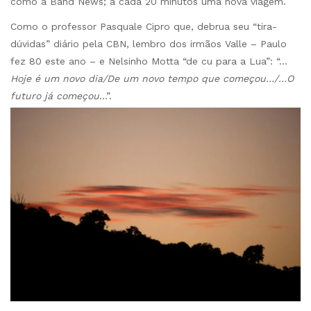
como a Band News; a cada 20 minutos uma nova viagem.
Como o professor Pasquale Cipro que, debrua seu “tira-
dúvidas” diário pela CBN, lembro dos irmãos Valle – Paulo
fez 80 este ano – e Nelsinho Motta “de cu para a Lua”: “…
Hoje é um novo dia/De um novo tempo que começou…/…O
futuro já começou
…”.