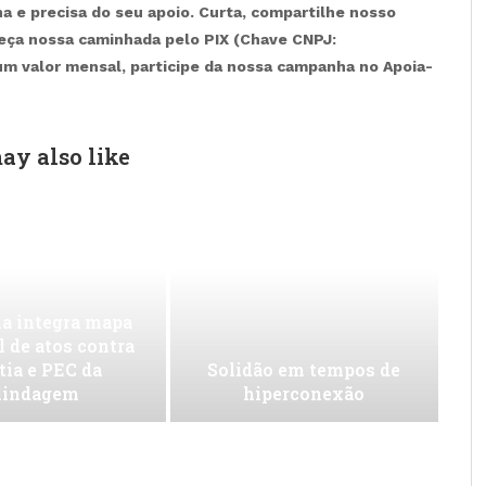
 e precisa do seu apoio. Curta, compartilhe nosso
leça nossa caminhada pelo PIX (Chave CNPJ:
 um valor mensal, participe da nossa campanha no Apoia-
ay also like
a integra mapa
l de atos contra
tia e PEC da
Solidão em tempos de
lindagem
hiperconexão