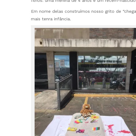
filhos: uma menina de 4 anos e um recém-nascido
Em nome delas construímos nosso grito de “chega!
mais tenra infância.