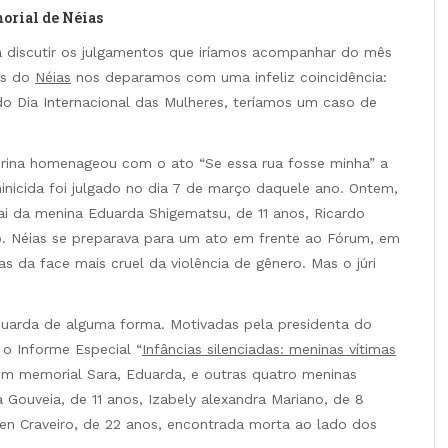
orial de Néias
 discutir os julgamentos que iríamos acompanhar do mês
as do
Néias
nos deparamos com uma infeliz coincidência:
o Dia Internacional das Mulheres, teríamos um caso de
drina homenageou com o ato “Se essa rua fosse minha” a
minicida foi julgado no dia 7 de março daquele ano. Ontem,
ai da menina Eduarda Shigematsu, de 11 anos, Ricardo
do. Néias se preparava para um ato em frente ao Fórum, em
 da face mais cruel da violência de gênero. Mas o júri
duarda de alguma forma. Motivadas pela presidenta do
 o Informe Especial “
Infâncias silenciadas: meninas vítimas
m memorial Sara, Eduarda, e outras quatro meninas
Gouveia, de 11 anos, Izabely alexandra Mariano, de 8
llen Craveiro, de 22 anos, encontrada morta ao lado dos