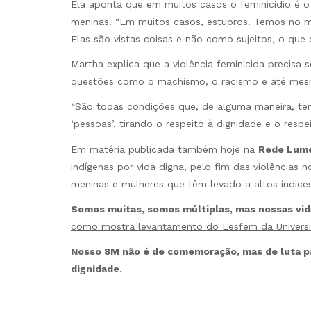
Ela aponta que em muitos casos o feminicídio é o 
meninas. “Em muitos casos, estupros. Temos no 
Elas são vistas coisas e não como sujeitos, o que 
Martha explica que a violência feminicida precisa 
questões como o machismo, o racismo e até mesm
“São todas condições que, de alguma maneira, tent
‘pessoas’, tirando o respeito à dignidade e o respei
Em matéria publicada também hoje na
Rede Lum
indígenas por vida digna,
pelo fim das violências no
meninas e mulheres que têm levado a altos índices
Somos muitas, somos múltiplas, mas nossas v
como mostra levantamento do Lesfem da Universi
Nosso 8M não é de comemoração, mas de luta p
dignidade.