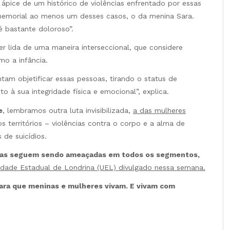
ápice de um histórico de violências enfrentado por essas
memorial ao menos um desses casos, o da menina Sara.
é bastante doloroso”.
ser lida de uma maneira interseccional, que considere
o a infância.
am objetificar essas pessoas, tirando o status de
to à sua integridade física e emocional”, explica.
e
, lembramos outra luta invisibilizada,
a das mulheres
s territórios – violências contra o corpo e a alma de
 de suicídios.
idas seguem sendo ameaçadas em todos os segmentos,
dade Estadual de Londrina (UEL) divulgado nessa semana.
ara que meninas e mulheres vivam. E vivam com