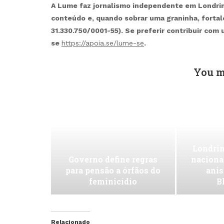
A Lume faz jornalismo independente em Londrina
conteúdo e, quando sobrar uma graninha, forta
31.330.750/0001-55). Se preferir contribuir com
se
https://apoia.se/lume-se
.
You m
Londrin
Governo define regras
naciona
para pensão a órfãos do
anis
feminicídio
B
Relacionado