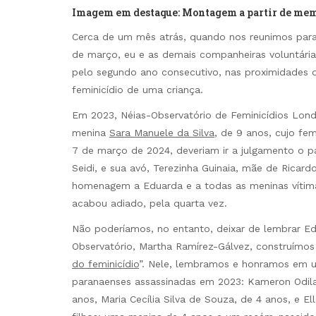
Imagem em destaque: Montagem a partir de mem
Cerca de um mês atrás, quando nos reunimos para
de março, eu e as demais companheiras voluntári
pelo segundo ano consecutivo, nas proximidades d
feminicídio de uma criança.
Em 2023, Néias-Observatório de Feminicídios Lon
menina
Sara Manuele da Silva
, de 9 anos, cujo fe
7 de março de 2024, deveriam ir a julgamento o p
Seidi, e sua avó, Terezinha Guinaia, mãe de Ricar
homenagem a Eduarda e a todas as meninas vítimas
acabou adiado, pela quarta vez.
Não poderíamos, no entanto, deixar de lembrar E
Observatório, Martha Ramírez-Gálvez, construímos
do feminicídio
”. Nele, lembramos e honramos em u
paranaenses assassinadas em 2023: Kameron Odila 
anos, Maria Cecília Silva de Souza, de 4 anos, e E