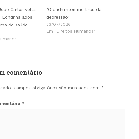
João Carlos volta
“O badminton me tirou da
 Londrina após
depressão”
23/07/2026
ema de saúde
Em "Direitos Humanos"
Humanos"
um comentário
icado.
Campos obrigatórios são marcados com
*
mentário
*