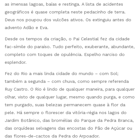
as imensas lagoas, baías e restinga. A lista de acidentes
geográficos é quase completa neste pedacinho de terra.
Deus nos poupou dos vulcões ativos. Os extinguiu antes do
advento Adão e Eva.
Desde os tempos da criação, o Pai Celestial fez da cidade
fac-símile do paraíso. Tudo perfeito, exuberante, abundante,
completo com toques de opulência. Espelho narciso do
esplendor.
Fez do Rio a mais linda cidade do mundo – com Sol;
também a segunda – com chuva, como sempre referenda
Ruy Castro. O Rio é lindo de qualquer maneira, para qualquer
olhar, visto de qualquer lugar, mesmo quando purga, e como
tem purgado, suas belezas permanecem quase à flor da
pele. Há sempre o florescer da vitória-régia nos lagos do
Jardim Botânico, das bromélias do Parque da Pedra Branca,
das orquídeas selvagens das encostas do Pão de Açúcar ou
das flores-de-cactos da Pedra do Arpoador.